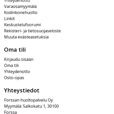
Yhteydenotto
Varaosamyymälä
Kodinkonehuolto
Linkit
Keskustelufoorumi
Rekisteri- ja tietosuojaseloste
Muuta evästeasetuksia
Oma tili
Kirjaudu sisään
Oma tili
Yhteydenotto
Osto-opas
Yhteystiedot
Forssan huoltopalvelu Oy
Myymälä: Salkokatu 1, 30100 
Forssa