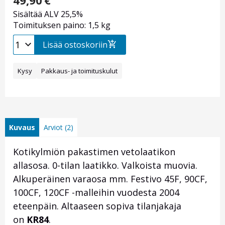
49,90
€
Sisältää ALV 25,5%
Toimituksen paino: 1,5 kg
Lisää ostoskoriin
Kysy
Pakkaus- ja toimituskulut
Kuvaus
Arviot (2)
Kotikylmiön pakastimen vetolaatikon
allasosa. 0-tilan laatikko. Valkoista muovia.
Alkuperäinen varaosa mm. Festivo 45F, 90CF,
100CF, 120CF -malleihin vuodesta 2004
eteenpäin. Altaaseen sopiva tilanjakaja
on
KR84
.