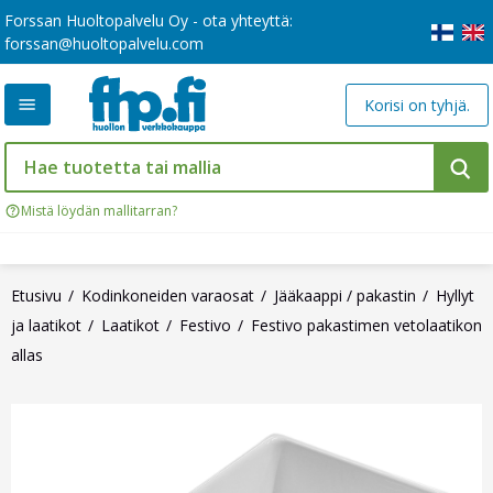
Forssan Huoltopalvelu Oy - ota yhteyttä:
forssan@huoltopalvelu.com
Korisi on tyhjä.
Mistä löydän mallitarran?
Etusivu
Kodinkoneiden varaosat
Jääkaappi / pakastin
Hyllyt
ja laatikot
Laatikot
Festivo
Festivo pakastimen vetolaatikon
allas