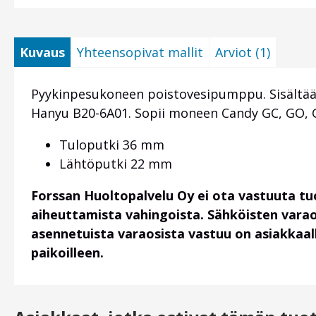
Kuvaus
Yhteensopivat mallit
Arviot (1)
Pyykinpesukoneen poistovesipumppu. Sisältää
Hanyu B20-6A01. Sopii moneen Candy GC, GO, GS,
Tuloputki 36 mm
Lähtöputki 22 mm
Forssan Huoltopalvelu Oy ei ota vastuuta t
aiheuttamista vahingoista. Sähköisten vara
asennetuista varaosista vastuu on asiakkaalla
paikoilleen.