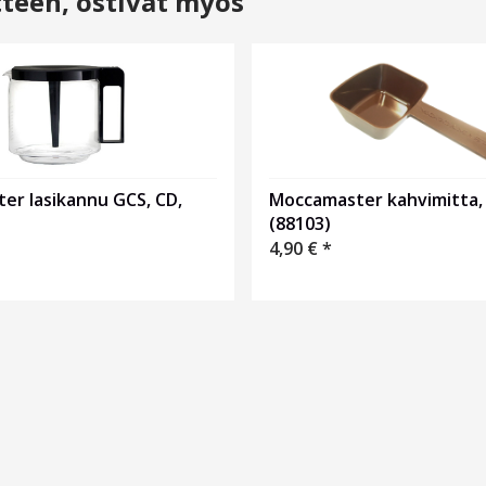
tteen, ostivat myös
er lasikannu GCS, CD,
Moccamaster kahvimitta, 
(88103)
4,90
€
*