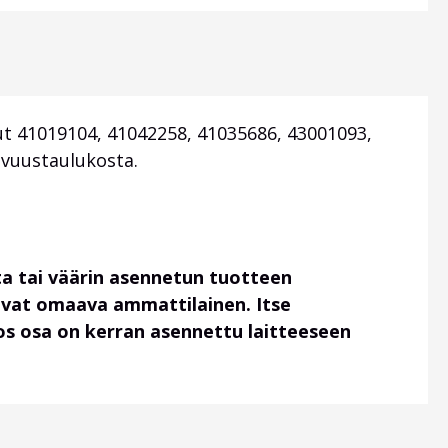
t 41019104, 41042258, 41035686, 43001093,
ivuustaulukosta.
a tai väärin asennetun tuotteen
uvat omaava ammattilainen. Itse
 jos osa on kerran asennettu laitteeseen