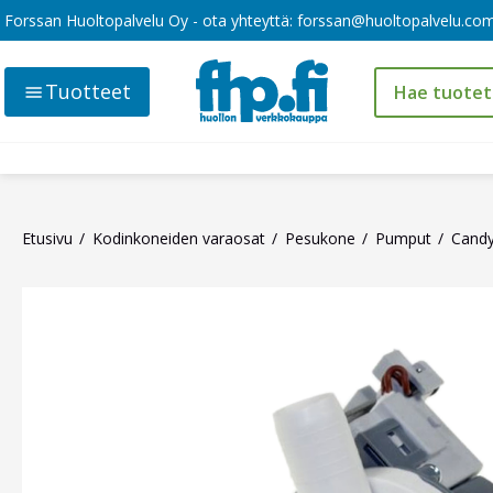
Forssan Huoltopalvelu Oy - ota yhteyttä:
forssan@huoltopalvelu.co
Tuotteet
Etusivu
Kodinkoneiden varaosat
Pesukone
Pumput
Cand