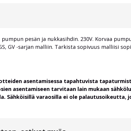
 pumpun pesän ja nukkasihdin. 230V. Korvaa pumpu
 GV -sarjan malliin. Tarkista sopivuus malliisi sop
uotteiden asentamisessa tapahtuvista tapaturmist
osien asentamiseen tarvitaan lain mukaan sähköl
. Sähköisillä varaosilla ei ole palautusoikeutta,