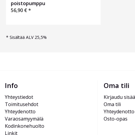
poistopumppu
56,90
€
*
*
Sisältää ALV 25,5%
Info
Oma tili
Yhteystiedot
Kirjaudu sisä
Toimitusehdot
Oma tili
Yhteydenotto
Yhteydenotto
Varaosamyymälä
Osto-opas
Kodinkonehuolto
Linkit