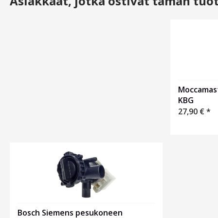
Asiakkaat, jotka ostivat tämän tuo
Otsikko
1
Moccamast
KBG
27,90
€
*
Bosch Siemens pesukoneen