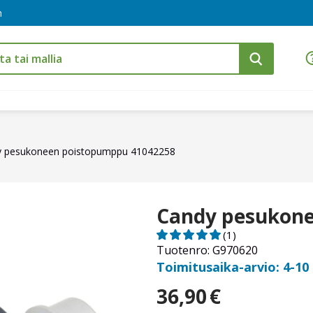
m
y pesukoneen poistopumppu 41042258
Candy pesukone
(1)
Tuotenro: G970620
Toimitusaika-arvio: 4-10
36,90
€