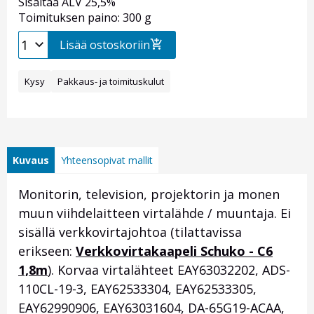
Sisältää ALV 25,5%
Toimituksen paino: 300 g
Lisää ostoskoriin
Kysy
Pakkaus- ja toimituskulut
Kuvaus
Yhteensopivat mallit
Monitorin, television, projektorin ja monen
muun viihdelaitteen virtalähde / muuntaja. Ei
sisällä verkkovirtajohtoa (tilattavissa
erikseen:
Verkkovirtakaapeli Schuko - C6
1,8m
). Korvaa virtalähteet EAY63032202, ADS-
110CL-19-3, EAY62533304, EAY62533305,
EAY62990906, EAY63031604, DA-65G19-ACAA,