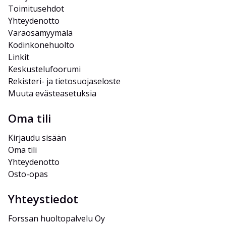
Toimitusehdot
Yhteydenotto
Varaosamyymälä
Kodinkonehuolto
Linkit
Keskustelufoorumi
Rekisteri- ja tietosuojaseloste
Muuta evästeasetuksia
Oma tili
Kirjaudu sisään
Oma tili
Yhteydenotto
Osto-opas
Yhteystiedot
Forssan huoltopalvelu Oy