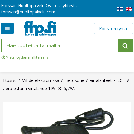
Forssan Huoltopalvelu Oy - ota yhteyttä:
forssan@huoltopalvelu.com
Korisi on tyhjä.
Mistä löydän mallitarran?
Etusivu
Viihde-elektroniikka
Tietokone
Virtalähteet
LG TV
/ projektorin virtalähde 19V DC 5,79A