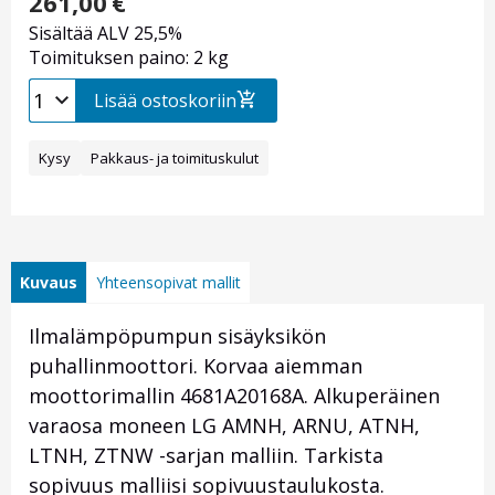
261,00
€
Sisältää ALV 25,5%
Toimituksen paino: 2 kg
Lisää ostoskoriin
Kysy
Pakkaus- ja toimituskulut
Kuvaus
Yhteensopivat mallit
Ilmalämpöpumpun sisäyksikön
puhallinmoottori. Korvaa aiemman
moottorimallin 4681A20168A. Alkuperäinen
varaosa moneen LG AMNH, ARNU, ATNH,
LTNH, ZTNW -sarjan malliin. Tarkista
sopivuus malliisi sopivuustaulukosta.