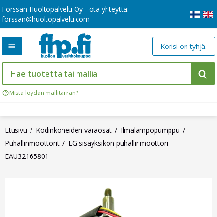
Forssan Huoltopalvelu Oy - ota yhteyttä:
forssan@huoltopalvelu.com
Korisi on tyhjä.
Mistä löydän mallitarran?
Etusivu
Kodinkoneiden varaosat
Ilmalämpöpumppu
Puhallinmoottorit
LG sisäyksikön puhallinmoottori
EAU32165801