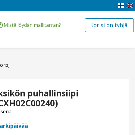
Korisi on tyhjä.
Mistä löydän mallitarran?
0240)
sikön puhallinsiipi
CXH02C00240)
isenä
 arkipäivää