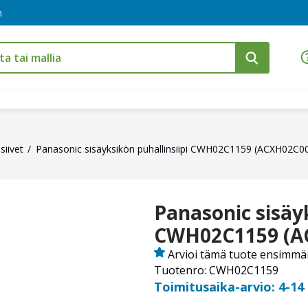
m
siivet
Panasonic sisäyksikön puhallinsiipi CWH02C1159 (ACXH02C0
Panasonic sisäyk
CWH02C1159 (A
Arvioi tämä tuote ensimmä
Tuotenro: CWH02C1159
Toimitusaika-arvio: 4-14