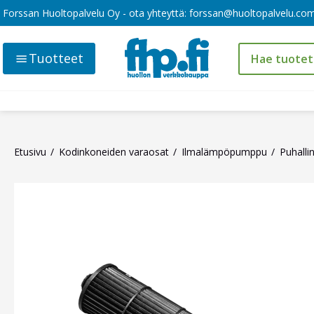
Forssan Huoltopalvelu Oy - ota yhteyttä:
forssan@huoltopalvelu.co
Tuotteet
Etusivu
Kodinkoneiden varaosat
Ilmalämpöpumppu
Puhallin