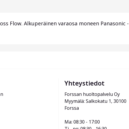
ss Flow. Alkuperäinen varaosa moneen Panasonic -ma
Yhteystiedot
än
Forssan huoltopalvelu Oy
Myymälä: Salkokatu 1, 30100 
Forssa
Ma: 08:30 - 17:00
Ti - pe: 08:30 - 16:30