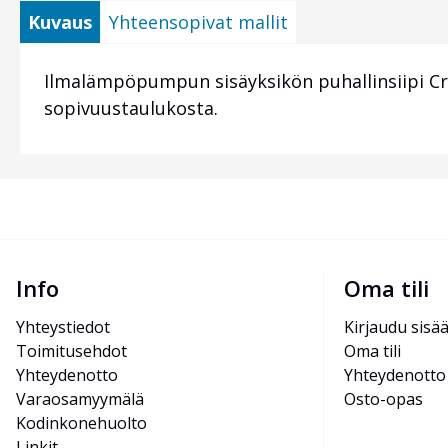
Kuvaus
Yhteensopivat mallit
Ilmalämpöpumpun sisäyksikön puhallinsiipi Cro
sopivuustaulukosta.
Info
Oma tili
Yhteystiedot
Kirjaudu sisä
Toimitusehdot
Oma tili
Yhteydenotto
Yhteydenotto
Varaosamyymälä
Osto-opas
Kodinkonehuolto
Linkit