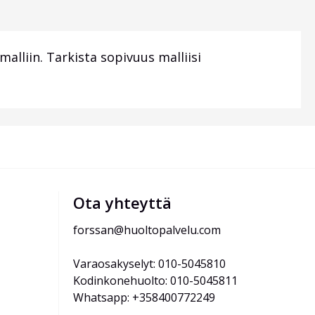
lliin. Tarkista sopivuus malliisi
Ota yhteyttä
forssan@huoltopalvelu.com
Varaosakyselyt: 010-5045810
Kodinkonehuolto: 010-5045811
Whatsapp: +358400772249