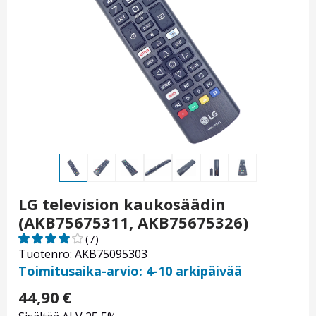
LG television kaukosäädin
(AKB75675311, AKB75675326)
(7)
Tuotenro: AKB75095303
Toimitusaika-arvio: 4-10 arkipäivää
44,90
€