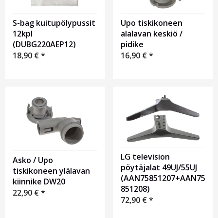
S-bag kuitupölypussit
Upo tiskikoneen
12kpl
alalavan keskiö /
(DUBG220AEP12)
pidike
18,90
€
*
16,90
€
*
LG television
Asko / Upo
pöytäjalat 49UJ/55UJ
tiskikoneen ylälavan
(AAN75851207+AAN75
kiinnike DW20
851208)
22,90
€
*
72,90
€
*