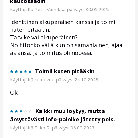
kaukosäädin
käyttäjältä
Petri Vainikka
päiväys: 30.05.2025
Identtinen alkuperäisen kanssa ja toimii
kuten pitääkin.
Tarvike vai alkuperäinen?
No hitonko väliä kun on samanlainen, ajaa
asiansa, ja toimitus oli nopeaa..
Toimii kuten pitääkin
käyttäjältä
reinovee
päiväys: 24.10.2023
Ok
Kaikki muu löytyy, mutta
ärsyttävästi info-painike jätetty pois.
käyttäjältä
Esko R.
päiväys: 06.09.2023