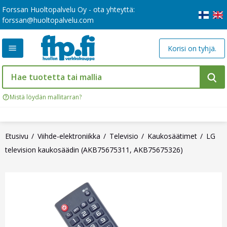
Forssan Huoltopalvelu Oy - ota yhteyttä:
forssan@huoltopalvelu.com
Korisi on tyhjä.
Mistä löydän mallitarran?
Etusivu
Viihde-elektroniikka
Televisio
Kaukosäätimet
LG
television kaukosäädin (AKB75675311, AKB75675326)