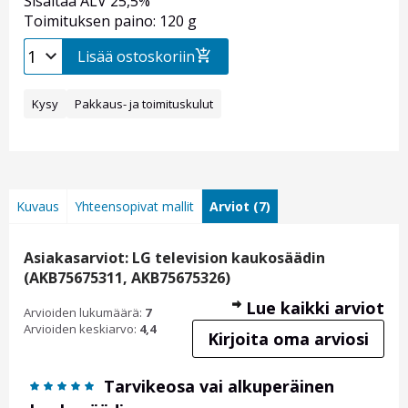
Sisältää ALV 25,5%
Toimituksen paino: 120 g
Lisää ostoskoriin
Kysy
Pakkaus- ja toimituskulut
Kuvaus
Yhteensopivat mallit
Arviot (7)
Asiakasarviot: LG television kaukosäädin
(AKB75675311, AKB75675326)
Lue kaikki arviot
Arvioiden lukumäärä:
7
Arvioiden keskiarvo:
4,4
Kirjoita oma arviosi
Tarvikeosa vai alkuperäinen