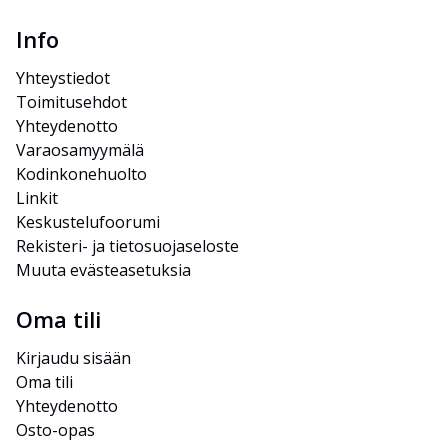
Info
Yhteystiedot
Toimitusehdot
Yhteydenotto
Varaosamyymälä
Kodinkonehuolto
Linkit
Keskustelufoorumi
Rekisteri- ja tietosuojaseloste
Muuta evästeasetuksia
Oma tili
Kirjaudu sisään
Oma tili
Yhteydenotto
Osto-opas