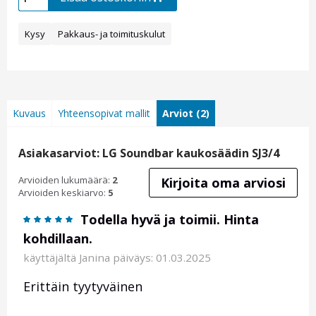
Kysy
Pakkaus- ja toimituskulut
Kuvaus
Yhteensopivat mallit
Arviot (2)
Asiakasarviot: LG Soundbar kaukosäädin SJ3/4
Arvioiden lukumäärä:
2
Kirjoita oma arviosi
Arvioiden keskiarvo:
5
Todella hyvä ja toimii. Hinta
kohdillaan.
käyttäjältä
Janina
päiväys: 01.03.2025
Erittäin tyytyväinen