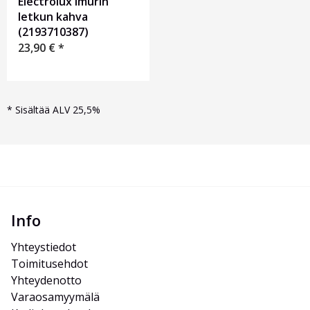
Electrolux imurin
letkun kahva
(2193710387)
23,90
€
*
*
Sisältää ALV 25,5%
Info
Yhteystiedot
Toimitusehdot
Yhteydenotto
Varaosamyymälä