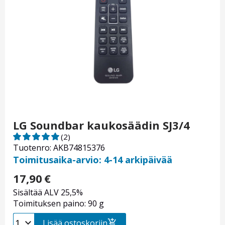
LG Soundbar kaukosäädin SJ3/4
(2)
Tuotenro: AKB74815376
Toimitusaika-arvio: 4-14 arkipäivää
17,90
€
Sisältää ALV 25,5%
Toimituksen paino: 90 g
Lisää ostoskoriin