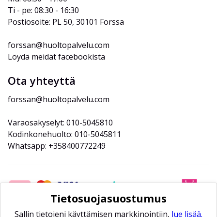
Ti - pe: 08:30 - 16:30
Postiosoite: PL 50, 30101 Forssa
forssan@huoltopalvelu.com
Löydä meidät facebookista
Ota yhteyttä
forssan@huoltopalvelu.com
Varaosakyselyt: 010-5045810
Kodinkonehuolto: 010-5045811
Whatsapp: +358400772249
Tietosuojasuostumus
Sallin tietojeni käyttämisen markkinointiin,
lue lisää.