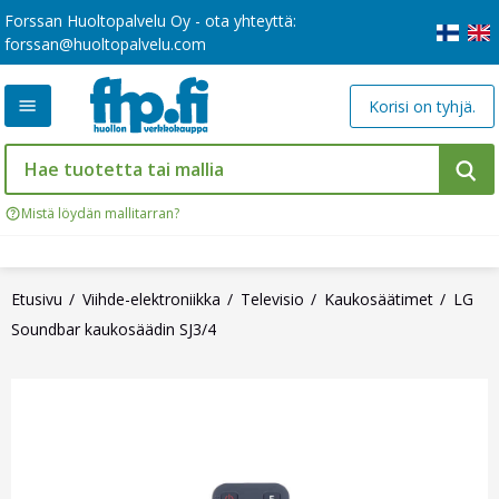
Forssan Huoltopalvelu Oy - ota yhteyttä:
forssan@huoltopalvelu.com
Korisi on tyhjä.
Mistä löydän mallitarran?
Etusivu
Viihde-elektroniikka
Televisio
Kaukosäätimet
LG
Soundbar kaukosäädin SJ3/4