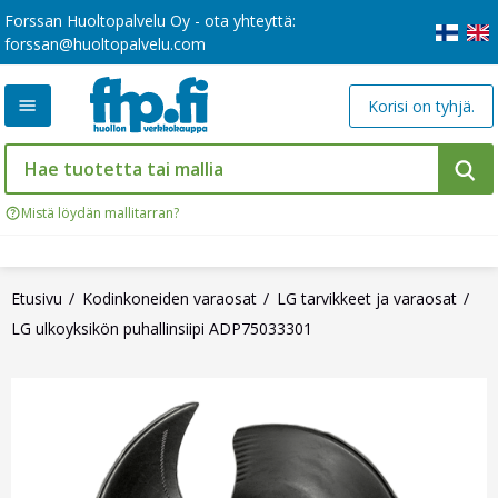
Forssan Huoltopalvelu Oy - ota yhteyttä:
forssan@huoltopalvelu.com
Korisi on tyhjä.
Mistä löydän mallitarran?
Etusivu
Kodinkoneiden varaosat
LG tarvikkeet ja varaosat
LG ulkoyksikön puhallinsiipi ADP75033301