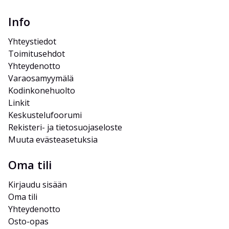
Info
Yhteystiedot
Toimitusehdot
Yhteydenotto
Varaosamyymälä
Kodinkonehuolto
Linkit
Keskustelufoorumi
Rekisteri- ja tietosuojaseloste
Muuta evästeasetuksia
Oma tili
Kirjaudu sisään
Oma tili
Yhteydenotto
Osto-opas