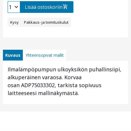
Lisää ostoskoriin
Kysy
Pakkaus- ja toimituskulut
Kuvaus
Yhteensopivat mallit
Ilmalämpöpumpun ulkoyksikön puhallinsiipi,
alkuperäinen varaosa. Korvaa
osan ADP75033302, tarkista sopivuus
laitteeseesi mallinäkymästä.