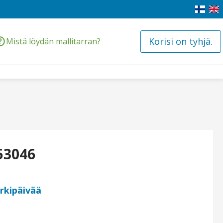
Korisi on tyhjä.
Mistä löydän mallitarran?
53046
arkipäivää