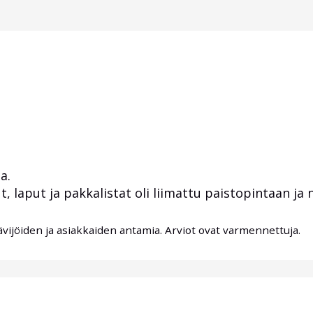
a.
t, laput ja pakkalistat oli liimattu paistopintaan ja n
ävijöiden ja asiakkaiden antamia. Arviot ovat varmennettuja.