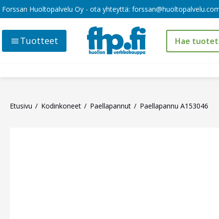
Forssan Huoltopalvelu Oy - ota yhteyttä:
forssan@huoltopalvelu.co
Tuotteet
Etusivu
Kodinkoneet
Paellapannut
Paellapannu A153046