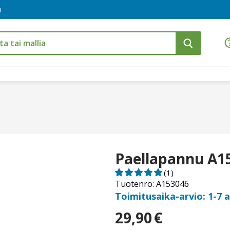
m
Paellapannu A1
(1)
Tuotenro: A153046
Toimitusaika-arvio: 1-7 
29,90
€