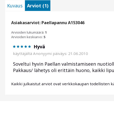
Kuvaus
Arviot (1)
Asiakasarviot: Paellapannu A153046
Arvioiden lukumäärä:
1
Arvioiden keskiarvo:
5
Hyvä
käyttäjältä
Anonyymi
päiväys: 21.06.2010
Soveltui hyvin Paellan valmistamiseen nuotioll
Pakkaus/ lähetys oli erittäin huono, kaikki lipu
Kaikki julkaistut arviot ovat verkkokaupan todellisten k