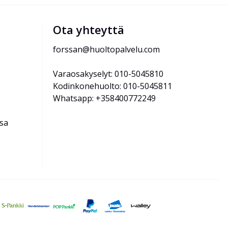
Ota yhteyttä
forssan@huoltopalvelu.com
Varaosakyselyt: 010-5045810
Kodinkonehuolto: 010-5045811
Whatsapp: +358400772249
ssa