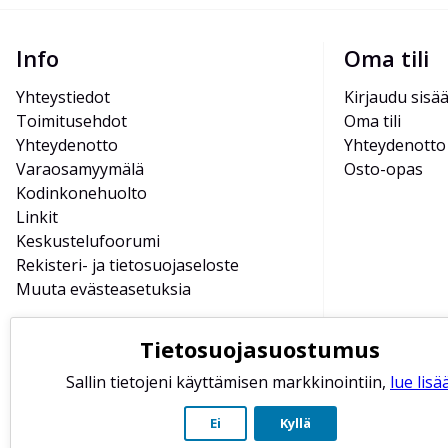
Info
Oma tili
Yhteystiedot
Kirjaudu sisä
Toimitusehdot
Oma tili
Yhteydenotto
Yhteydenotto
Varaosamyymälä
Osto-opas
Kodinkonehuolto
Linkit
Keskustelufoorumi
Rekisteri- ja tietosuojaseloste
Muuta evästeasetuksia
Tietosuojasuostumus
Sallin tietojeni käyttämisen markkinointiin,
lue lisää
Ei
Kyllä