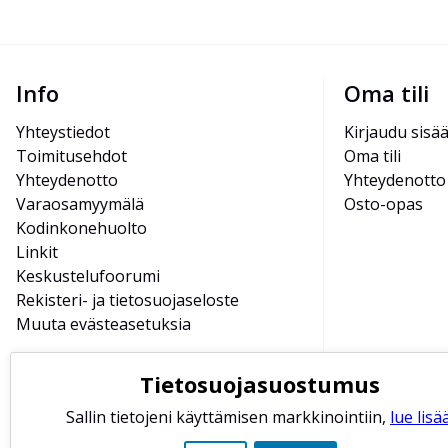
Info
Oma tili
Yhteystiedot
Kirjaudu sisä
Toimitusehdot
Oma tili
Yhteydenotto
Yhteydenotto
Varaosamyymälä
Osto-opas
Kodinkonehuolto
Linkit
Keskustelufoorumi
Rekisteri- ja tietosuojaseloste
Muuta evästeasetuksia
Tietosuojasuostumus
Sallin tietojeni käyttämisen markkinointiin,
lue lisää