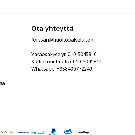
Ota yhteyttä
forssan@huoltopalvelu.com
Varaosakyselyt: 010-5045810
Kodinkonehuolto: 010-5045811
Whatsapp: +358400772249
ssa