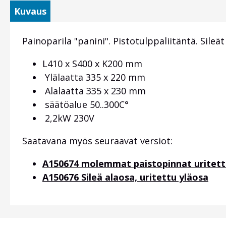
Kuvaus
Painoparila "panini". Pistotulppaliitäntä. Sileä
L410 x S400 x K200 mm
Ylälaatta 335 x 220 mm
Alalaatta 335 x 230 mm
säätöalue 50..300C°
2,2kW 230V
Saatavana myös seuraavat versiot:
A150674 molemmat paistopinnat uritett
A150676 Sileä alaosa, uritettu yläosa