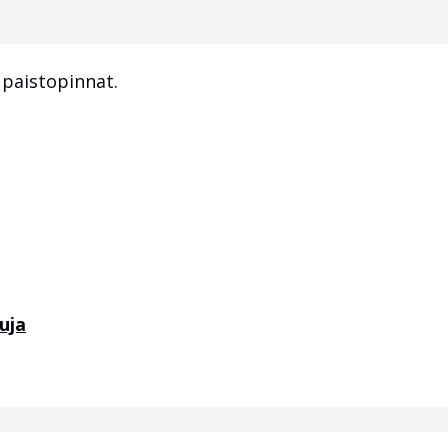
t paistopinnat.
uja