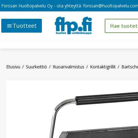
Forssan Huoltopalvelu Oy - ota yhteyttä:
forssan@huoltopalvelu.co
Tuotteet
Etusivu
Suurkeittiö
Ruoanvalmistus
Kontaktigrillit
Bartsche