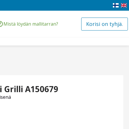
Korisi on tyhjä.
Mistä löydän mallitarran?
 Grilli A150679
isenä