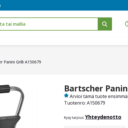
m
r Panini Grilli A150679
Bartscher Panini
Arvioi tämä tuote ensimmä
Tuotenro: A150679
Yhteydenotto
Kysy tarjous: