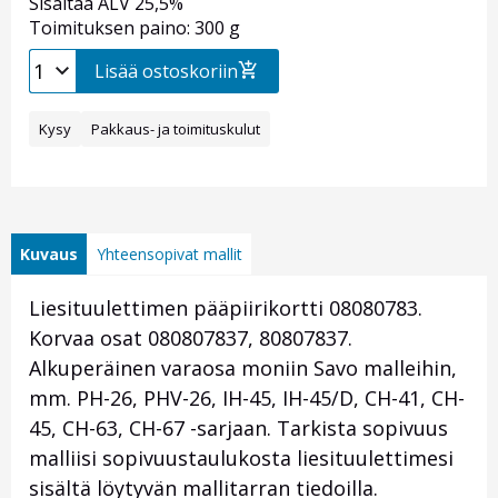
Sisältää ALV 25,5%
Toimituksen paino: 300 g
Lisää ostoskoriin
Kysy
Pakkaus- ja toimituskulut
Kuvaus
Yhteensopivat mallit
Liesituulettimen pääpiirikortti 08080783.
Korvaa osat 080807837, 80807837.
Alkuperäinen varaosa moniin Savo malleihin,
mm. PH-26, PHV-26, IH-45, IH-45/D, CH-41, CH-
45, CH-63, CH-67 -sarjaan. Tarkista sopivuus
malliisi sopivuustaulukosta liesituulettimesi
sisältä löytyvän mallitarran tiedoilla.