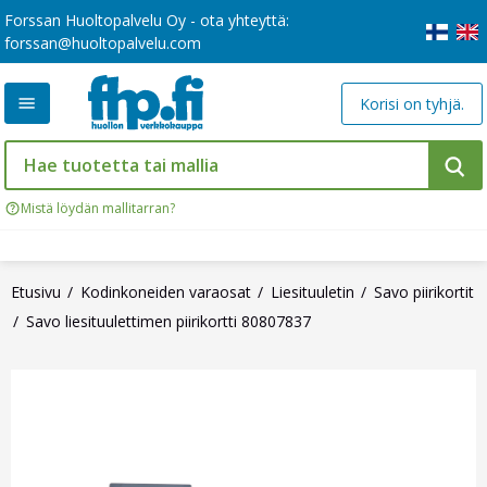
Forssan Huoltopalvelu Oy - ota yhteyttä:
forssan@huoltopalvelu.com
Korisi on tyhjä.
Mistä löydän mallitarran?
Etusivu
Kodinkoneiden varaosat
Liesituuletin
Savo piirikortit
Savo liesituulettimen piirikortti 80807837