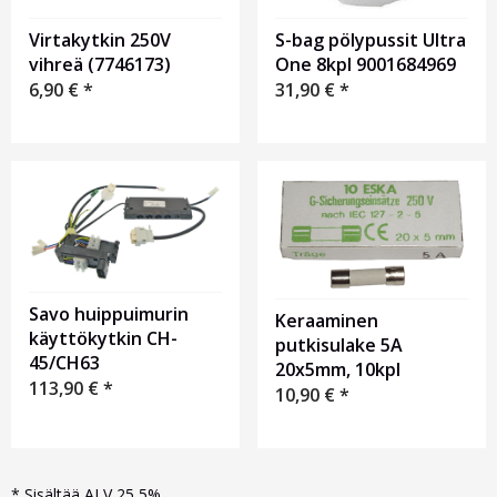
Virtakytkin 250V
S-bag pölypussit Ultra
vihreä (7746173)
One 8kpl 9001684969
6,90
€
*
31,90
€
*
Savo huippuimurin
Keraaminen
käyttökytkin CH-
putkisulake 5A
45/CH63
20x5mm, 10kpl
113,90
€
*
10,90
€
*
*
Sisältää ALV 25,5%