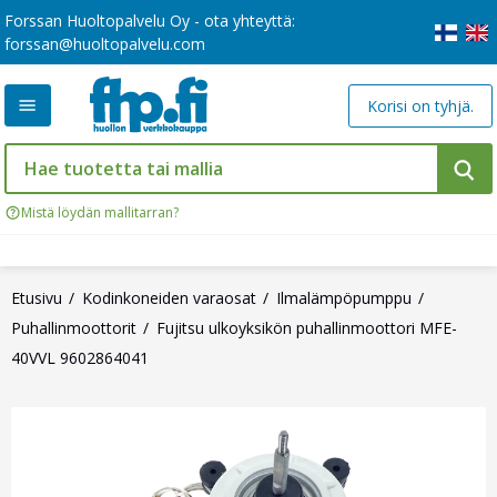
Forssan Huoltopalvelu Oy - ota yhteyttä:
forssan@huoltopalvelu.com
Korisi on tyhjä.
Mistä löydän mallitarran?
Etusivu
Kodinkoneiden varaosat
Ilmalämpöpumppu
Puhallinmoottorit
Fujitsu ulkoyksikön puhallinmoottori MFE-
40VVL 9602864041