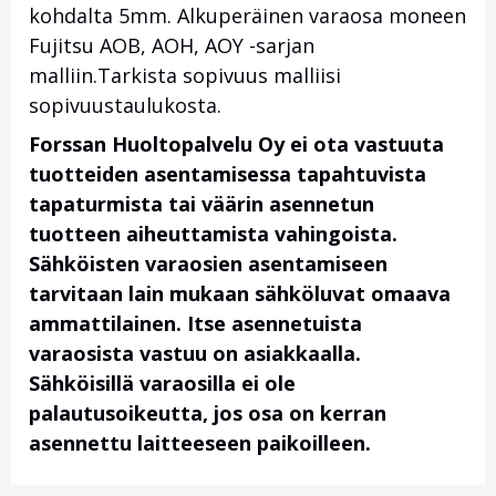
kohdalta 5mm. Alkuperäinen varaosa moneen
Fujitsu AOB, AOH, AOY -sarjan
malliin.Tarkista sopivuus malliisi
sopivuustaulukosta.
Forssan Huoltopalvelu Oy ei ota vastuuta
tuotteiden asentamisessa tapahtuvista
tapaturmista tai väärin asennetun
tuotteen aiheuttamista vahingoista.
Sähköisten varaosien asentamiseen
tarvitaan lain mukaan sähköluvat omaava
ammattilainen. Itse asennetuista
varaosista vastuu on asiakkaalla.
Sähköisillä varaosilla ei ole
palautusoikeutta, jos osa on kerran
asennettu laitteeseen paikoilleen.