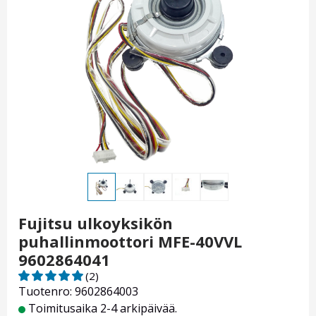
Fujitsu ulkoyksikön
puhallinmoottori MFE-40VVL
9602864041
(2)
Tuotenro: 9602864003
Toimitusaika 2-4 arkipäivää.