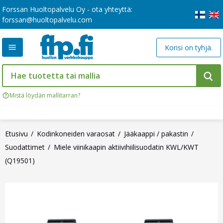
Forssan Huoltopalvelu Oy - ota yhteyttä:
forssan@huoltopalvelu.com
Korisi on tyhjä.
Mistä löydän mallitarran?
Etusivu
Kodinkoneiden varaosat
Jääkaappi / pakastin
Suodattimet
Miele viinikaapin aktiivihiilisuodatin KWL/KWT
(Q19501)