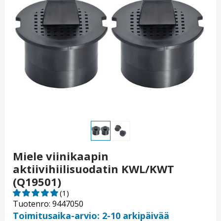
Miele viinikaapin
aktiivihiilisuodatin KWL/KWT
(Q19501)
(1)
Tuotenro: 9447050
Toimitusaika-arvio: 2-10 arkipäivää