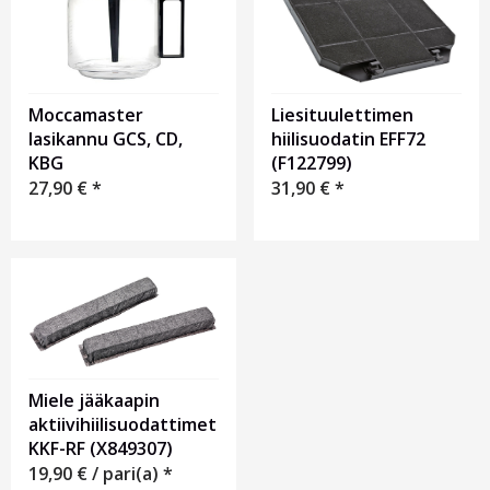
Moccamaster
Liesituulettimen
lasikannu GCS, CD,
hiilisuodatin EFF72
KBG
(F122799)
27,90
€
*
31,90
€
*
Miele jääkaapin
aktiivihiilisuodattimet
KKF-RF (X849307)
19,90
€
/ pari(a) *