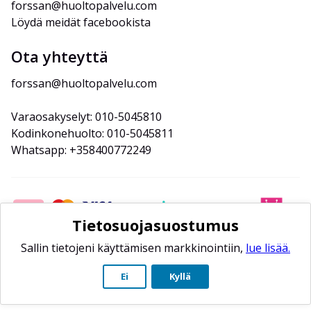
forssan@huoltopalvelu.com
Löydä meidät facebookista
Ota yhteyttä
forssan@huoltopalvelu.com
Varaosakyselyt: 010-5045810
Kodinkonehuolto: 010-5045811
Whatsapp: +358400772249
Tietosuojasuostumus
Sallin tietojeni käyttämisen markkinointiin,
lue lisää.
Ei
Kyllä