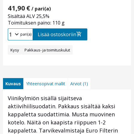
41,90
€
/ pari(a)
Sisältää ALV 25,5%
Toimituksen paino: 110 g
Lisää ostoskoriin
pari(a)
Kysy
Pakkaus- ja toimituskulut
Kuvaus
Yhteensopivat mallit
Arviot (1)
Viinikylmiön sisällä sijaitseva
aktiivihiilisuodatin. Pakkaus sisältää kaksi
kappaletta suodattimia. Musta muovinen
kotelo. Näitä on kaapista riippuen 1-2
kappaletta. Tarvikevalmistaja Euro Filterin