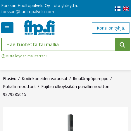
Forssan Huoltopalvelu Oy - ota yhteyttä:
forssan@huoltopalvelu.com
Korisi on tyhjä.
Mistä löydän mallitarran?
Etusivu
Kodinkoneiden varaosat
Ilmalämpöpumppu
Puhallinmoottorit
Fujitsu ulkoyksikön puhallinmoottori
9379385015