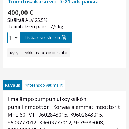
Toimitusaika-arvio: 7-21 arkipäivää
400,00
€
Sisältää ALV 25,5%
Toimituksen paino: 2,5 kg
Lisää ostoskoriin
Kysy
Pakkaus- ja toimituskulut
Kuvaus
Yhteensopivat mallit
Ilmalämpöpumpun ulkoyksikön
puhallinmoottori. Korvaa aiemmat moottorit
MFE-60TVT, 9602843015, K9602843015,
9603777012, K9603777012, 9379385008,