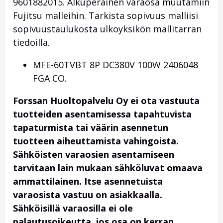
9601882015. Alkuperäinen varaosa muutamiin
Fujitsu malleihin. Tarkista sopivuus malliisi
sopivuustaulukosta ulkoyksikön mallitarran
tiedoilla.
MFE-60TVBT 8P DC380V 100W 2406048
FGA CO.
Forssan Huoltopalvelu Oy ei ota vastuuta
tuotteiden asentamisessa tapahtuvista
tapaturmista tai väärin asennetun
tuotteen aiheuttamista vahingoista.
Sähköisten varaosien asentamiseen
tarvitaan lain mukaan sähköluvat omaava
ammattilainen. Itse asennetuista
varaosista vastuu on asiakkaalla.
Sähköisillä varaosilla ei ole
palautusoikeutta, jos osa on kerran