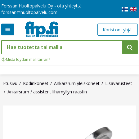
Forssan Huoltopalvelu Oy - ota yhteyttä:
forssan@huoltopalvelu.com
Korisi on tyhjä.
Mistä löydän mallitarran?
Etusivu
Kodinkoneet
Ankarsrum yleiskoneet
Lisävarusteet
Ankarsrum / assistent lihamyllyn raastin