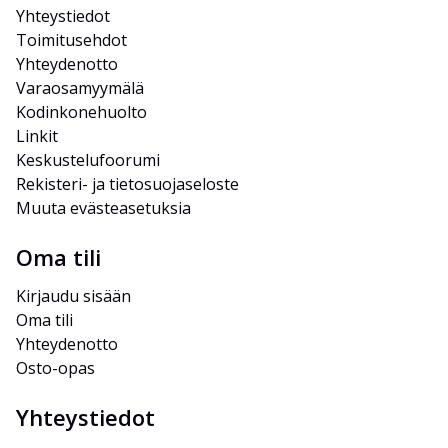
Yhteystiedot
Toimitusehdot
Yhteydenotto
Varaosamyymälä
Kodinkonehuolto
Linkit
Keskustelufoorumi
Rekisteri- ja tietosuojaseloste
Muuta evästeasetuksia
Oma tili
Kirjaudu sisään
Oma tili
Yhteydenotto
Osto-opas
Yhteystiedot