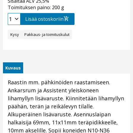
Sisältää ALV 25,5%
Toimituksen paino: 200 g
Lisää ostoskoriin
Kysy
Pakkaus- ja toimituskulut
Kuvaus
Raastin mm. pähkinöiden raastamiseen.
Ankarsrum ja Assistent yleiskoneen
lihamyllyn lisävaruste. Kiinnitetään lihamyllyn
päähän, terän ja reikälevyn tilalle.
Alkuperäinen lisävaruste. Asennuslaipan
halkaisija 69mm, 11x11mm teräpidikkeelle,
10mm akselille. Sopii koneiden N10-N36