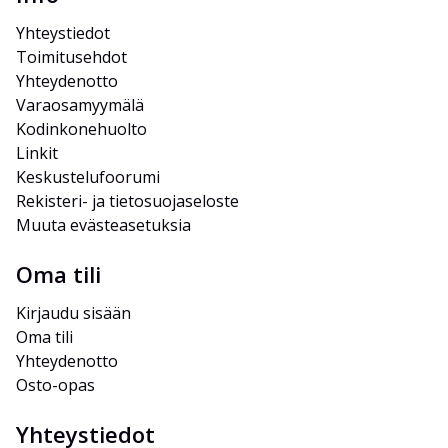
Yhteystiedot
Toimitusehdot
Yhteydenotto
Varaosamyymälä
Kodinkonehuolto
Linkit
Keskustelufoorumi
Rekisteri- ja tietosuojaseloste
Muuta evästeasetuksia
Oma tili
Kirjaudu sisään
Oma tili
Yhteydenotto
Osto-opas
Yhteystiedot