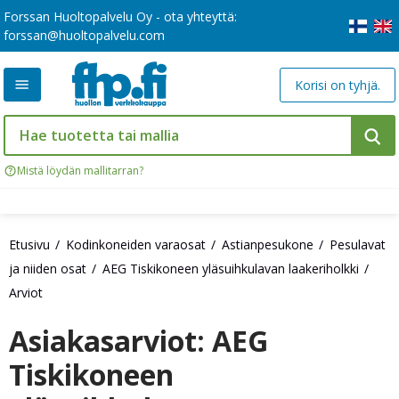
Forssan Huoltopalvelu Oy - ota yhteyttä:
forssan@huoltopalvelu.com
Korisi on tyhjä.
Mistä löydän mallitarran?
Etusivu
Kodinkoneiden varaosat
Astianpesukone
Pesulavat
ja niiden osat
AEG Tiskikoneen yläsuihkulavan laakeriholkki
Arviot
Asiakasarviot: AEG
Tiskikoneen