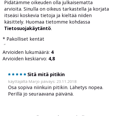
Pidätämme oikeuden olla julkaisematta
arvioita. Sinulla on oikeus tarkastella ja korjata
itseäsi koskevia tietoja ja kieltää niiden
käsittely. Huomaa tietomme kohdassa
Tietosuojakäytäntö
.
* Pakolliset kentät
Arvioiden lukumäärä:
4
Arvioiden keskiarvo:
4,8
Sitä mitä pitikin
käyttäjältä Marjo päiväys: 23.11.2018
Osa sopiva niinkuin pitikin. Lähetys nopea.
Perillä jo seuraavana päivänä.