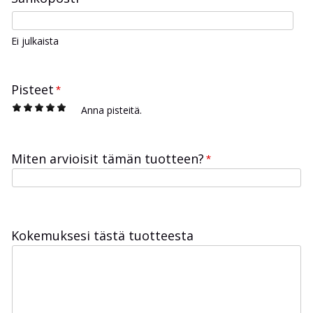
Ei julkaista
Pisteet
*
1
2
3
4
5
Anna pisteitä.
Miten arvioisit tämän tuotteen?
*
Kokemuksesi tästä tuotteesta