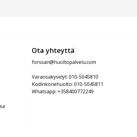
Ota yhteyttä
forssan@huoltopalvelu.com
Varaosakyselyt: 010-5045810
Kodinkonehuolto: 010-5045811
Whatsapp: +358400772249
ssa