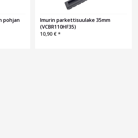
Imurin parkettisuulake 35mm
n pohjan
(VCBR110HF35)
10,90
€
*