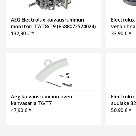
Electrolu
AEG Electrolux kuivausrummun
vetohihna
moottori T7/T8/T9 (8588072524024)
33,90
€
*
132,90
€
*
Aeg kuivausrummun oven
Electrolu
kahvasarja T6/T7
suulake 
47,90
€
*
50,90
€
*