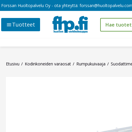
Forssan Huoltopalvelu Oy - ota yhteyttä:
forssan@huoltopalvelu.co
Tuotteet
Etusivu
Kodinkoneiden varaosat
Rumpukuivaaja
Suodattim