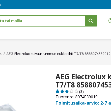
m
et
AEG Electrolux kuivausrummun nukkasihti T7/T8 8588074539012
AEG Electrolux
T7/T8 85880745
(3)
Tuotenro: 8074539019
Toimitusaika-arvio: 2-7 