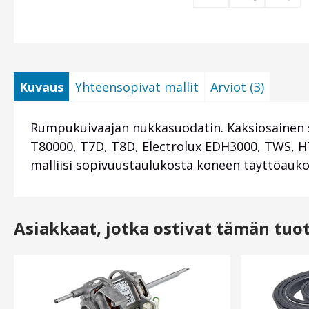
Kuvaus
Yhteensopivat mallit
Arviot (3)
Rumpukuivaajan nukkasuodatin. Kaksiosainen 
T80000, T7D, T8D, Electrolux EDH3000, TWS, H
malliisi sopivuustaulukosta koneen täyttöauk
Asiakkaat, jotka ostivat tämän tuo