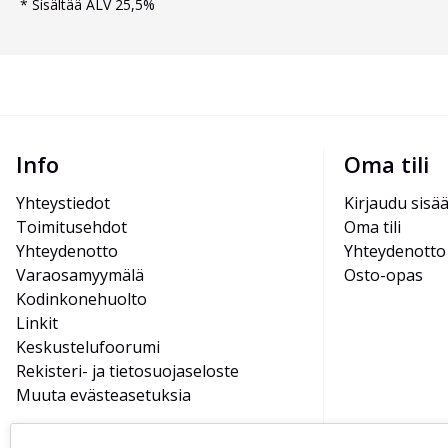
*
Sisältää ALV 25,5%
Info
Oma tili
Yhteystiedot
Kirjaudu sisä
Toimitusehdot
Oma tili
Yhteydenotto
Yhteydenotto
Varaosamyymälä
Osto-opas
Kodinkonehuolto
Linkit
Keskustelufoorumi
Rekisteri- ja tietosuojaseloste
Muuta evästeasetuksia