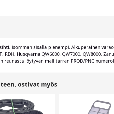
sihti, isomman sisällä pienempi. Alkuperäinen var
T, RDH, Husqvarna QW6000, QW7000, QW8000, Zanussi
on reunasta löytyvän mallitarran PROD/PNC numerol
tteen, ostivat myös