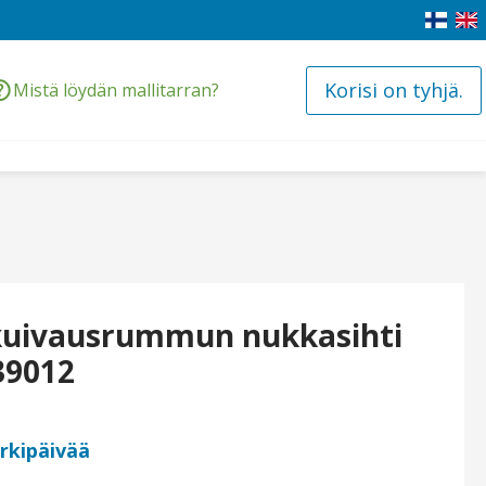
Korisi on tyhjä.
Mistä löydän mallitarran?
 kuivausrummun nukkasihti
39012
arkipäivää