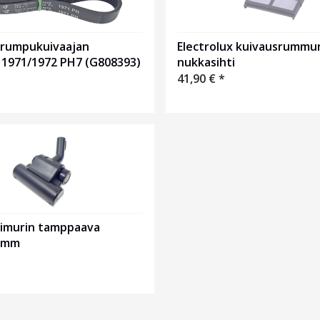
x rumpukuivaajan
Electrolux kuivausrummu
 1971/1972 PH7 (G808393)
nukkasihti
41,90
€
*
x imurin tamppaava
32mm