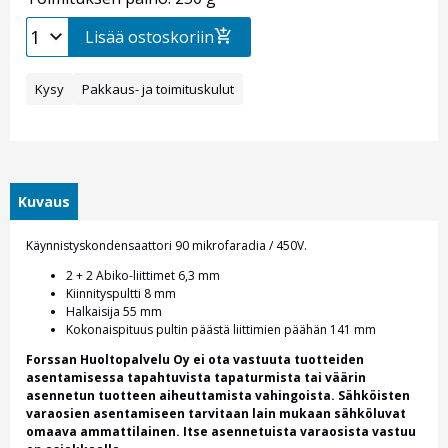
Lisää ostoskoriin
Kysy
Pakkaus- ja toimituskulut
Kuvaus
Käynnistyskondensaattori 90 mikrofaradia / 450V.
2 + 2 Abiko-liittimet 6,3 mm
Kiinnityspultti 8 mm
Halkaisija 55 mm
Kokonaispituus pultin päästä liittimien päähän 141 mm
Forssan Huoltopalvelu Oy ei ota vastuuta tuotteiden
asentamisessa tapahtuvista tapaturmista tai väärin
asennetun tuotteen aiheuttamista vahingoista. Sähköisten
varaosien asentamiseen tarvitaan lain mukaan sähköluvat
omaava ammattilainen. Itse asennetuista varaosista vastuu