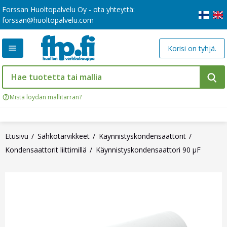
Forssan Huoltopalvelu Oy - ota yhteyttä:
forssan@huoltopalvelu.com
Korisi on tyhjä.
Mistä löydän mallitarran?
Etusivu
Sähkötarvikkeet
Käynnistyskondensaattorit
Kondensaattorit liittimillä
Käynnistyskondensaattori 90 µF