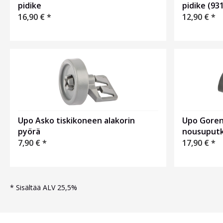
pidike
pidike (93
16,90
€
*
12,90
€
*
Upo Asko tiskikoneen alakorin
Upo Goren
pyörä
nousuputke
7,90
€
*
17,90
€
*
*
Sisältää ALV 25,5%