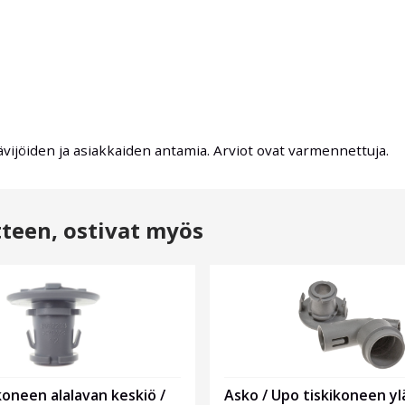
ävijöiden ja asiakkaiden antamia. Arviot ovat varmennettuja.
tteen, ostivat myös
koneen alalavan keskiö /
Asko / Upo tiskikoneen yl