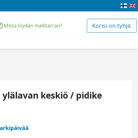
Korisi on tyhjä.
Mistä löydän mallitarran?
ylälavan keskiö / pidike
 arkipäivää