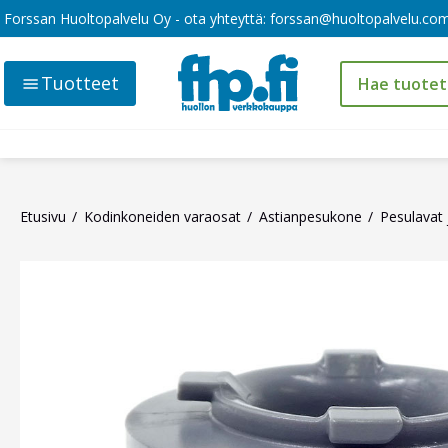
Forssan Huoltopalvelu Oy - ota yhteyttä:
forssan@huoltopalvelu.co
Tuotteet
Etusivu
Kodinkoneiden varaosat
Astianpesukone
Pesulavat 