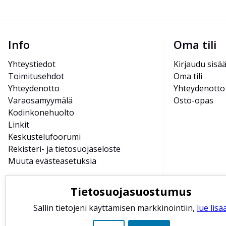
Info
Oma tili
Yhteystiedot
Kirjaudu sisä
Toimitusehdot
Oma tili
Yhteydenotto
Yhteydenotto
Varaosamyymälä
Osto-opas
Kodinkonehuolto
Linkit
Keskustelufoorumi
Rekisteri- ja tietosuojaseloste
Muuta evästeasetuksia
Tietosuojasuostumus
Sallin tietojeni käyttämisen markkinointiin,
lue lisää