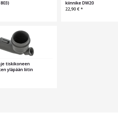
1803)
kiinnike DW20
22,90
€
*
je tiskikoneen
n yläpään liitin