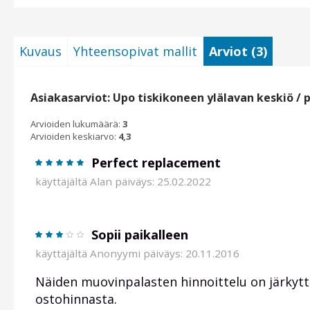
Kuvaus
Yhteensopivat mallit
Arviot (3)
Asiakasarviot: Upo tiskikoneen ylälavan keskiö / 
Arvioiden lukumäärä:
3
Arvioiden keskiarvo:
4,3
Perfect replacement
käyttäjältä
Alan
päiväys: 25.02.2022
Sopii paikalleen
käyttäjältä
Anonyymi
päiväys: 20.11.2016
Näiden muovinpalasten hinnoittelu on järkytt
ostohinnasta.