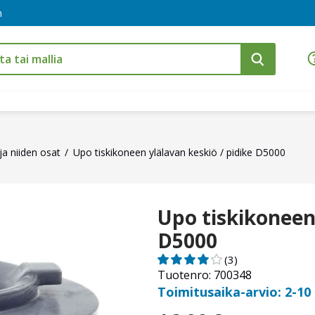
m
ja niiden osat
Upo tiskikoneen ylälavan keskiö / pidike D5000
Upo tiskikoneen 
D5000
(3)
Tuotenro: 700348
Toimitusaika-arvio: 2-10