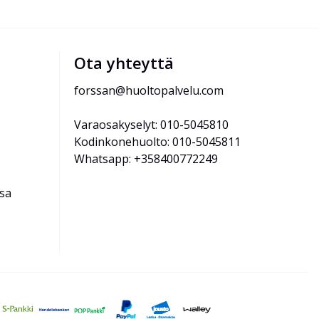
Ota yhteyttä
forssan@huoltopalvelu.com
Varaosakyselyt: 010-5045810
Kodinkonehuolto: 010-5045811
Whatsapp: +358400772249
ssa