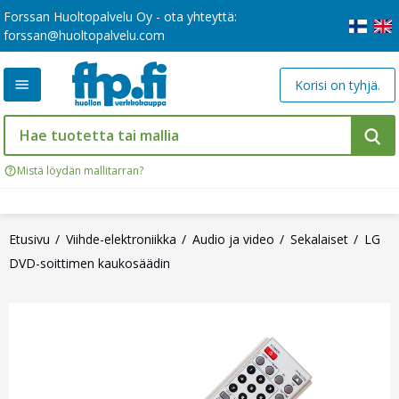
Forssan Huoltopalvelu Oy - ota yhteyttä:
forssan@huoltopalvelu.com
Korisi on tyhjä.
Mistä löydän mallitarran?
Etusivu
Viihde-elektroniikka
Audio ja video
Sekalaiset
LG
DVD-soittimen kaukosäädin