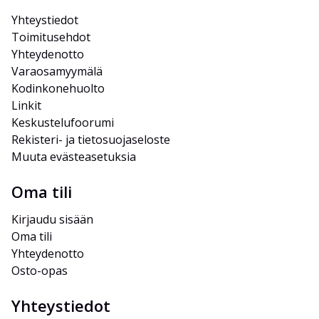
Yhteystiedot
Toimitusehdot
Yhteydenotto
Varaosamyymälä
Kodinkonehuolto
Linkit
Keskustelufoorumi
Rekisteri- ja tietosuojaseloste
Muuta evästeasetuksia
Oma tili
Kirjaudu sisään
Oma tili
Yhteydenotto
Osto-opas
Yhteystiedot