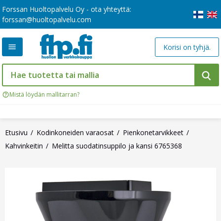
Forssan Huoltopalvelu Oy - ota yhteyttä:
forssan@huoltopalvelu.com
Korisi on tyhjä.
Mistä löydän mallitarran?
Etusivu
Kodinkoneiden varaosat
Pienkonetarvikkeet
Kahvinkeitin
Melitta suodatinsuppilo ja kansi 6765368