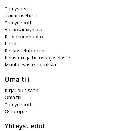
Yhteystiedot
Toimitusehdot
Yhteydenotto
Varaosamyymälä
Kodinkonehuolto
Linkit
Keskustelufoorumi
Rekisteri- ja tietosuojaseloste
Muuta evästeasetuksia
Oma tili
Kirjaudu sisään
Oma tili
Yhteydenotto
Osto-opas
Yhteystiedot