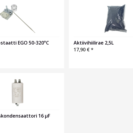
staatti EGO 50-320°C
Aktiivihiilirae 2,5L
17,90
€
*
skondensaattori 16 µF