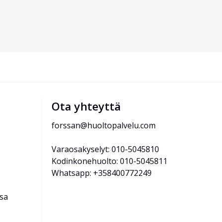
Ota yhteyttä
forssan@huoltopalvelu.com
Varaosakyselyt: 010-5045810
Kodinkonehuolto: 010-5045811
Whatsapp: +358400772249
ssa