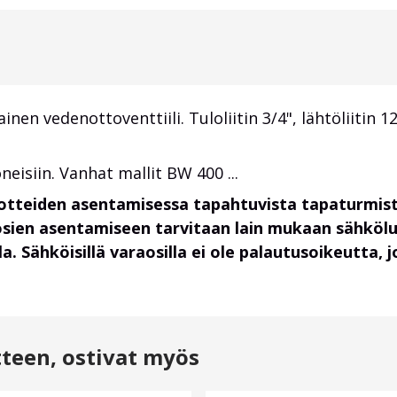
en vedenottoventtiili. Tuloliitin 3/4", lähtöliitin
eisiin. Vanhat mallit BW 400 ...
uotteiden asentamisessa tapahtuvista tapaturmist
osien asentamiseen tarvitaan lain mukaan sähköl
. Sähköisillä varaosilla ei ole palautusoikeutta,
tteen, ostivat myös