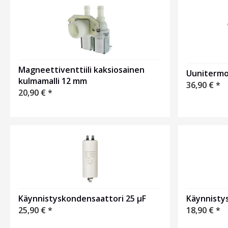
Magneettiventtiili kaksiosainen
Uunitermo
kulmamalli 12 mm
36,90
€
*
20,90
€
*
Käynnisty
Käynnistyskondensaattori 25 µF
18,90
€
*
25,90
€
*