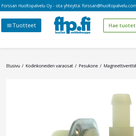
Forssan Huoltopalvelu Oy - ota yhteyttä:
forssan@huoltopalvelu.co
Tuotteet
Etusivu
Kodinkoneiden varaosat
Pesukone
Magneettiventtiil