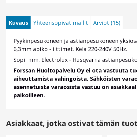
Kuvaus
Yhteensopivat mallit
Arviot (15)
Pyykinpesukoneen ja astianpesukoneen yksiosain
6,3mm abiko -liittimet. Kela 220-240V 50Hz.
Sopii mm. Electrolux - Husqvarna astianpesukon
Forssan Huoltopalvelu Oy ei ota vastuuta t
aiheuttamista vahingoista. Sähköisten vara
asennetuista varaosista vastuu on asiakkaalla
paikoilleen.
Asiakkaat, jotka ostivat tämän tuo