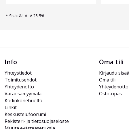
*
Sisältää ALV 25,5%
Info
Oma tili
Yhteystiedot
Kirjaudu sisä
Toimitusehdot
Oma tili
Yhteydenotto
Yhteydenotto
Varaosamyymälä
Osto-opas
Kodinkonehuolto
Linkit
Keskustelufoorumi
Rekisteri- ja tietosuojaseloste
Muuta evästeasetuksia