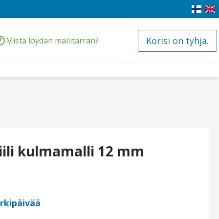
Korisi on tyhjä.
Mistä löydän mallitarran?
ili kulmamalli 12 mm
arkipäivää