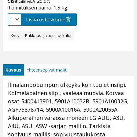
Sisältää ALV 25,5%
Toimituksen paino: 1,5 kg
Lisää ostoskoriin
Kysy
Pakkaus- ja toimituskulut
Kuvaus
Yhteensopivat mallit
Ilmalämpöpumpun ulkoyksikön tuuletinsiipi.
Kolmelapainen siipi, vaaleaa muovia. Korvaa
osat 5400413901, 5901A10032B, 5901A10032G,
AGF75878714, 5900A10016A, 5900A20055A.
Alkuperäinen varaosa moneen LG AUU, A3U,
A4U, ASU, ASW -sarjan malliin. Tarkista
sopivuus malliisi sopivuustaulukosta