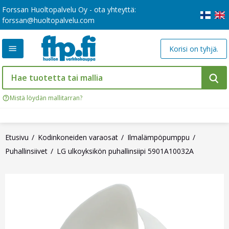
Forssan Huoltopalvelu Oy - ota yhteyttä:
forssan@huoltopalvelu.com
Korisi on tyhjä.
Mistä löydän mallitarran?
Etusivu
Kodinkoneiden varaosat
Ilmalämpöpumppu
Puhallinsiivet
LG ulkoyksikön puhallinsiipi 5901A10032A