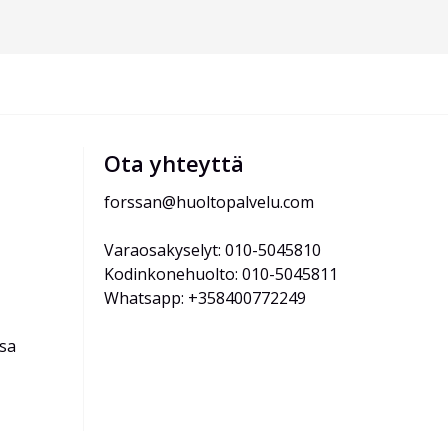
Ota yhteyttä
forssan@huoltopalvelu.com
Varaosakyselyt: 010-5045810
Kodinkonehuolto: 010-5045811
Whatsapp: +358400772249
ssa