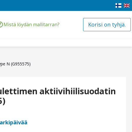
Korisi on tyhjä.
Mistä löydän mallitarran?
 Type N (G955575)
ulettimen aktiivihiilisuodatin
5)
 arkipäivää