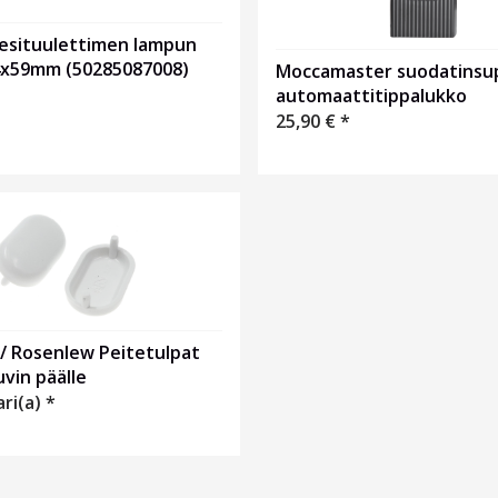
iesituulettimen lampun
4x59mm (50285087008)
Moccamaster suodatinsup
automaattitippalukko
25,90
€
*
 / Rosenlew Peitetulpat
vin päälle
ari(a) *