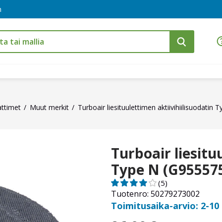
m
dattimet
Muut merkit
Turboair liesituulettimen aktiivihiilisuodatin
Turboair liesitu
Type N (G95557
(5)
Tuotenro: 50279273002
Toimitusaika-arvio: 2-10