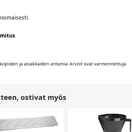
inomaisesti.
imitus
ävijöiden ja asiakkaiden antamia. Arviot ovat varmennettuja.
tteen, ostivat myös