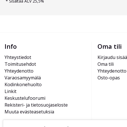
*
Sisältää ALV 25,5%
Info
Oma tili
Yhteystiedot
Kirjaudu sisä
Toimitusehdot
Oma tili
Yhteydenotto
Yhteydenotto
Varaosamyymälä
Osto-opas
Kodinkonehuolto
Linkit
Keskustelufoorumi
Rekisteri- ja tietosuojaseloste
Muuta evästeasetuksia