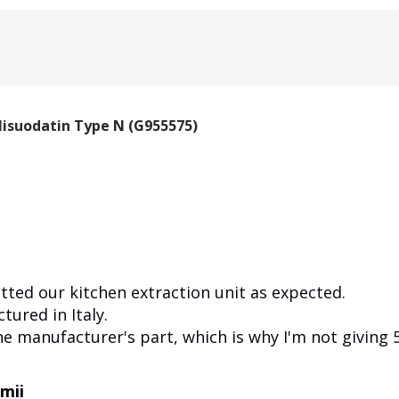
ilisuodatin Type N (G955575)
itted our kitchen extraction unit as expected.
tured in Italy.
ine manufacturer's part, which is why I'm not giving 5
mii