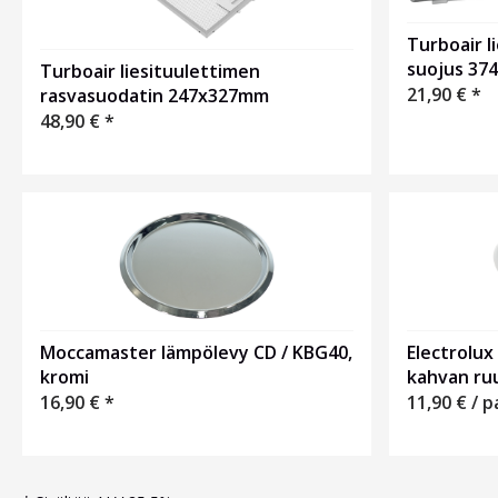
Turboair l
suojus 37
Turboair liesituulettimen
21,90
€
*
rasvasuodatin 247x327mm
48,90
€
*
Moccamaster lämpölevy CD / KBG40,
Electrolux
kromi
kahvan ruu
16,90
€
*
11,90
€
/ p