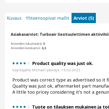
Kuvaus
Yhteensopivat mallit
Arviot (5)
Asiakasarviot: Turboair liesituulettimen aktiivihi
Arvioiden lukumäärä:
5
Arvioiden keskiarvo:
4,2
Product quality was just ok.
käyttäjältä
Michael
päiväys: 19.02.2025
Product was correct type as advertised so it f
Quality was just ok, aftermarket part manufac
A little too pricey considering it's not a genu
Tuote on tilauksen mukainen ja toi