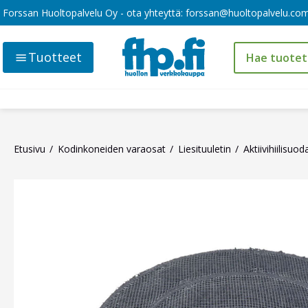
Forssan Huoltopalvelu Oy - ota yhteyttä:
forssan@huoltopalvelu.co
Tuotteet
Etusivu
Kodinkoneiden varaosat
Liesituuletin
Aktiivihiilisuo