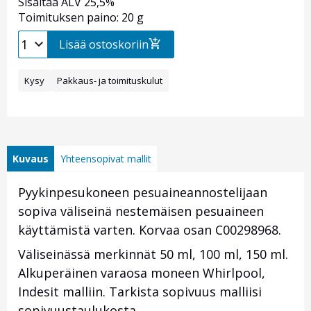
Sisältää ALV 25,5%
Toimituksen paino: 20 g
Lisää ostoskoriin
Kysy
Pakkaus- ja toimituskulut
Kuvaus
Yhteensopivat mallit
Pyykinpesukoneen pesuaineannostelijaan
sopiva väliseinä nestemäisen pesuaineen
käyttämistä varten. Korvaa osan C00298968.
Väliseinässä merkinnät 50 ml, 100 ml, 150 ml.
Alkuperäinen varaosa moneen Whirlpool,
Indesit malliin. Tarkista sopivuus malliisi
sopivuustaulukosta.