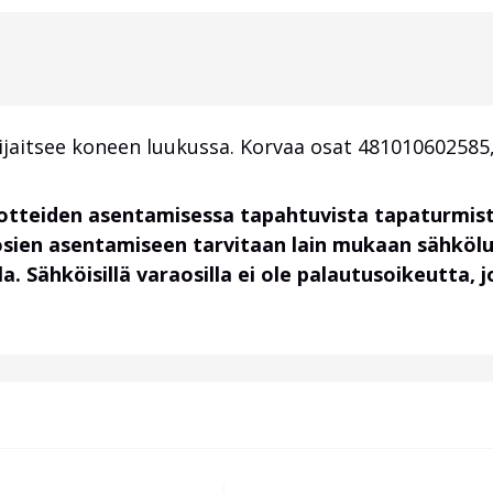
ijaitsee koneen luukussa. Korvaa osat 481010602585
uotteiden asentamisessa tapahtuvista tapaturmist
osien asentamiseen tarvitaan lain mukaan sähköl
. Sähköisillä varaosilla ei ole palautusoikeutta,