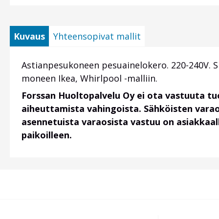
Kuvaus
Yhteensopivat mallit
Astianpesukoneen pesuainelokero. 220-240V. S
moneen Ikea, Whirlpool -malliin.
Forssan Huoltopalvelu Oy ei ota vastuuta t
aiheuttamista vahingoista. Sähköisten vara
asennetuista varaosista vastuu on asiakkaalla
paikoilleen.