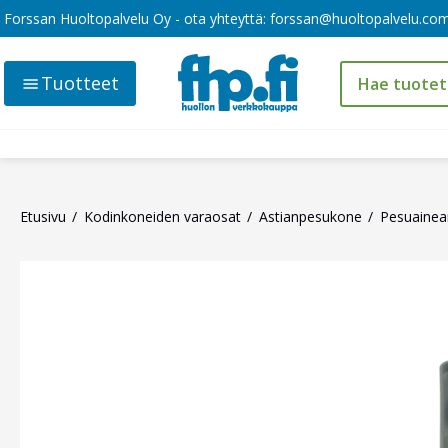
Forssan Huoltopalvelu Oy - ota yhteyttä:
forssan@huoltopalvelu.co
Tuotteet
Etusivu
Kodinkoneiden varaosat
Astianpesukone
Pesuainean