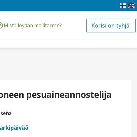
Korisi on tyhjä.
Mistä löydän mallitarran?
koneen pesuaineannostelija
isenä
 arkipäivää