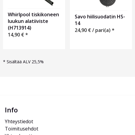
Whirlpool tiskikoneen
Savo hiilisuodatin HS-
luukun alatiiviste
14
(H713914)
24,90
€
/ pari(a) *
14,90
€
*
*
Sisältää ALV 25,5%
Info
Yhteystiedot
Toimitusehdot