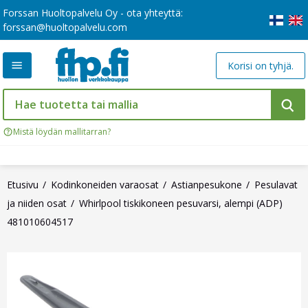
Forssan Huoltopalvelu Oy - ota yhteyttä:
forssan@huoltopalvelu.com
Korisi on tyhjä.
Mistä löydän mallitarran?
Etusivu
Kodinkoneiden varaosat
Astianpesukone
Pesulavat
ja niiden osat
Whirlpool tiskikoneen pesuvarsi, alempi (ADP)
481010604517