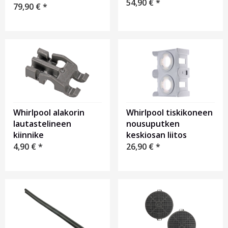
54,90
€
*
79,90
€
*
Whirlpool alakorin
Whirlpool tiskikoneen
lautastelineen
nousuputken
kiinnike
keskiosan liitos
4,90
€
*
26,90
€
*