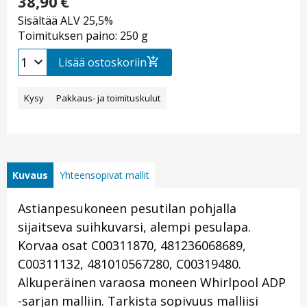
38,90
€
Sisältää ALV 25,5%
Toimituksen paino: 250 g
Lisää ostoskoriin
Kysy
Pakkaus- ja toimituskulut
Kuvaus
Yhteensopivat mallit
Astianpesukoneen pesutilan pohjalla
sijaitseva suihkuvarsi, alempi pesulapa.
Korvaa osat C00311870, 481236068689,
C00311132, 481010567280, C00319480.
Alkuperäinen varaosa moneen Whirlpool ADP
-sarjan malliin. Tarkista sopivuus malliisi