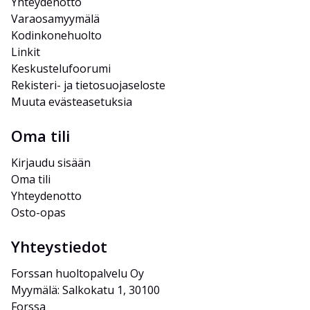
Yhteydenotto
Varaosamyymälä
Kodinkonehuolto
Linkit
Keskustelufoorumi
Rekisteri- ja tietosuojaseloste
Muuta evästeasetuksia
Oma tili
Kirjaudu sisään
Oma tili
Yhteydenotto
Osto-opas
Yhteystiedot
Forssan huoltopalvelu Oy
Myymälä: Salkokatu 1, 30100 
Forssa