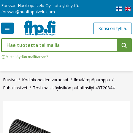
Forssan Huoltopalvelu Oy - ota yhteyttä:
forssan@huoltopalvelu.com
Korisi on tyhjä.
Mistä löydän mallitarran?
Etusivu
Kodinkoneiden varaosat
Ilmalämpöpumppu
Puhallinsiivet
Toshiba sisäyksikön puhallinsiipi 43T20344