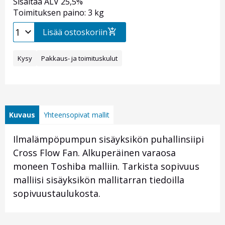
Sisältää ALV 25,5%
Toimituksen paino: 3 kg
Lisää ostoskoriin
Kysy
Pakkaus- ja toimituskulut
Kuvaus
Yhteensopivat mallit
Ilmalämpöpumpun sisäyksikön puhallinsiipi
Cross Flow Fan. Alkuperäinen varaosa
moneen Toshiba malliin. Tarkista sopivuus
malliisi sisäyksikön mallitarran tiedoilla
sopivuustaulukosta.