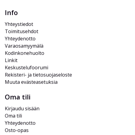
Info
Yhteystiedot
Toimitusehdot
Yhteydenotto
Varaosamyymälä
Kodinkonehuolto
Linkit
Keskustelufoorumi
Rekisteri- ja tietosuojaseloste
Muuta evästeasetuksia
Oma tili
Kirjaudu sisään
Oma tili
Yhteydenotto
Osto-opas