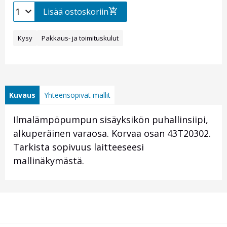
Lisää ostoskoriin
Kysy
Pakkaus- ja toimituskulut
Kuvaus
Yhteensopivat mallit
Ilmalämpöpumpun sisäyksikön puhallinsiipi,
alkuperäinen varaosa. Korvaa osan 43T20302.
Tarkista sopivuus laitteeseesi
mallinäkymästä.