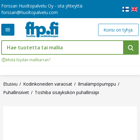
Forssan Huoltopalvelu Oy - ota yhteyttä:
forssan@huoltopalvelu.com
Korisi on tyhjä.
Mistä löydän mallitarran?
Etusivu
Kodinkoneiden varaosat
Ilmalämpöpumppu
Puhallinsiivet
Toshiba sisäyksikön puhallinsiipi