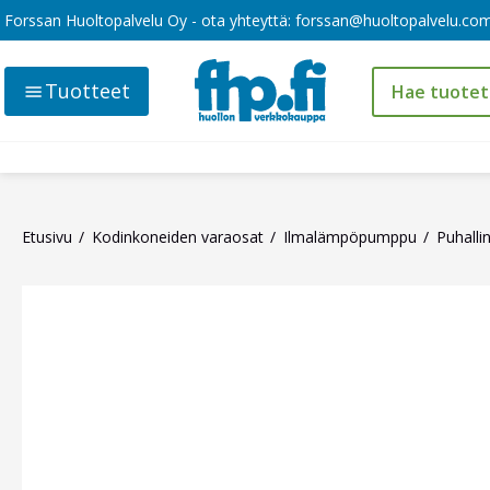
Forssan Huoltopalvelu Oy - ota yhteyttä:
forssan@huoltopalvelu.co
Tuotteet
Etusivu
Kodinkoneiden varaosat
Ilmalämpöpumppu
Puhallin