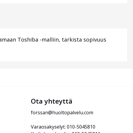
maan Toshiba -malliin, tarkista sopivuus
Ota yhteyttä
forssan@huoltopalvelu.com
Varaosakyselyt: 010-5045810