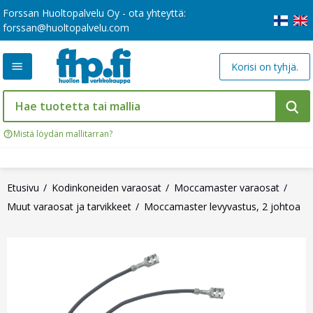
Forssan Huoltopalvelu Oy - ota yhteyttä:
forssan@huoltopalvelu.com
Korisi on tyhjä.
Mistä löydän mallitarran?
Etusivu
Kodinkoneiden varaosat
Moccamaster varaosat
Muut varaosat ja tarvikkeet
Moccamaster levyvastus, 2 johtoa