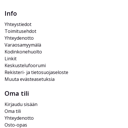
Info
Yhteystiedot
Toimitusehdot
Yhteydenotto
Varaosamyymälä
Kodinkonehuolto
Linkit
Keskustelufoorumi
Rekisteri- ja tietosuojaseloste
Muuta evästeasetuksia
Oma tili
Kirjaudu sisään
Oma tili
Yhteydenotto
Osto-opas