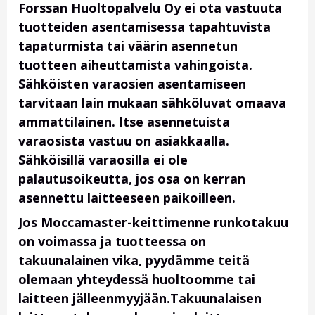
Forssan Huoltopalvelu Oy ei ota vastuuta
tuotteiden asentamisessa tapahtuvista
tapaturmista tai väärin asennetun
tuotteen aiheuttamista vahingoista.
Sähköisten varaosien asentamiseen
tarvitaan lain mukaan sähköluvat omaava
ammattilainen. Itse asennetuista
varaosista vastuu on asiakkaalla.
Sähköisillä varaosilla ei ole
palautusoikeutta, jos osa on kerran
asennettu laitteeseen paikoilleen.
Jos Moccamaster-keittimenne runkotakuu
on voimassa ja tuotteessa on
takuunalainen vika, pyydämme teitä
olemaan yhteydessä huoltoomme tai
laitteen jälleenmyyjään.Takuunalaisen