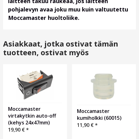
laitteen takuu raukeaa, jos laitteen
pohjalevyn avaa joku muu kuin valtuutettu
Moccamaster huoltoliike.
Asiakkaat, jotka ostivat tämän
tuotteen, ostivat myös
Moccamaster
Moccamaster
virtakytkin auto-off
kumiholkki (60015)
(kehys 24x47mm)
11,90
€
*
19,90
€
*