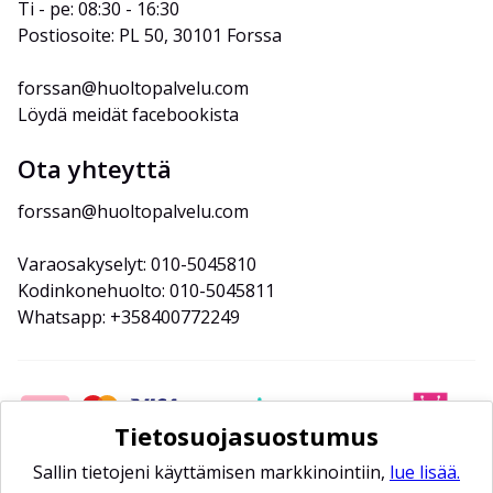
Ti - pe: 08:30 - 16:30
Postiosoite: PL 50, 30101 Forssa
forssan@huoltopalvelu.com
Löydä meidät facebookista
Ota yhteyttä
forssan@huoltopalvelu.com
Varaosakyselyt: 010-5045810
Kodinkonehuolto: 010-5045811
Whatsapp: +358400772249
Tietosuojasuostumus
Sallin tietojeni käyttämisen markkinointiin,
lue lisää.