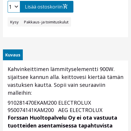
Lisää ostoskoriin
Kysy
Pakkaus- ja toimituskulut
Kuvaus
Kahvinkeittimen lämmityselementti 900W.
sijaitsee kannun alla. keittovesi kiertää tämän
vastuksen kautta. Sopii vain seuraaviin
malleihin:
910281470
EKAM200
ELECTROLUX
Otsikko
950074141
KAM200
AEG ELECTROLUX
1
Forssan Huoltopalvelu Oy ei ota vastuuta
tuotteiden asentamisessa tapahtuvista