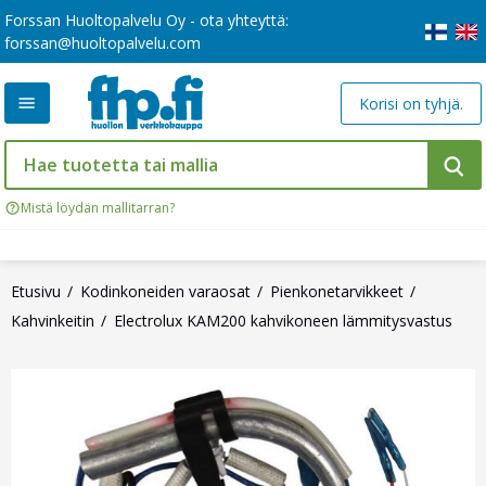
Forssan Huoltopalvelu Oy - ota yhteyttä:
forssan@huoltopalvelu.com
Korisi on tyhjä.
Mistä löydän mallitarran?
Etusivu
Kodinkoneiden varaosat
Pienkonetarvikkeet
Kahvinkeitin
Electrolux KAM200 kahvikoneen lämmitysvastus