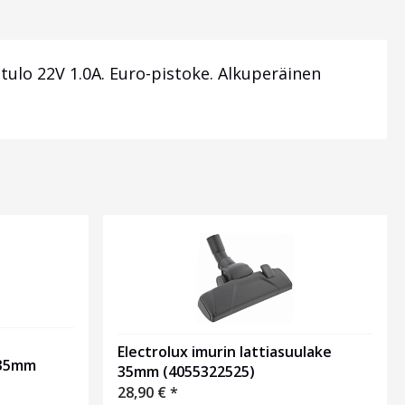
ulo 22V 1.0A. Euro-pistoke. Alkuperäinen
Electrolux imurin lattiasuulake
-35mm
35mm (4055322525)
28,90
€
*