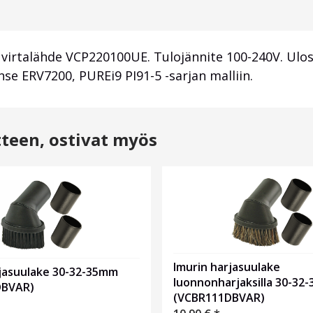
irtalähde VCP220100UE. Tulojännite 100-240V. Ulost
e ERV7200, PUREi9 PI91-5 -sarjan malliin.
tteen, ostivat myös
Imurin harjasuulake
rjasuulake 30-32-35mm
luonnonharjaksilla 30-32
DBVAR)
(VCBR111DBVAR)