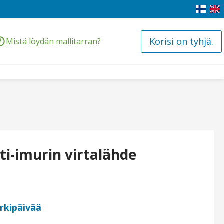
Korisi on tyhjä.
Mistä löydän mallitarran?
ti-imurin virtalähde
arkipäivää