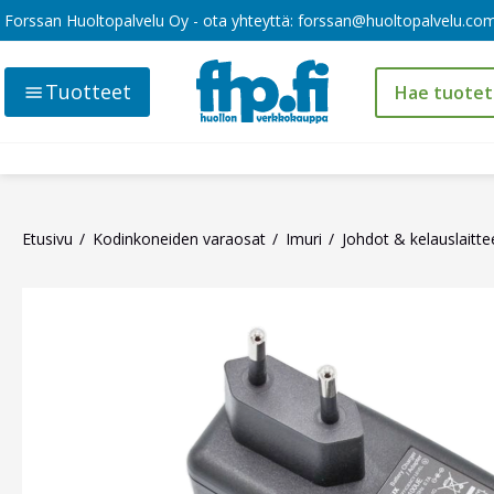
Forssan Huoltopalvelu Oy - ota yhteyttä:
forssan@huoltopalvelu.co
Tuotteet
Etusivu
Kodinkoneiden varaosat
Imuri
Johdot & kelauslaitte