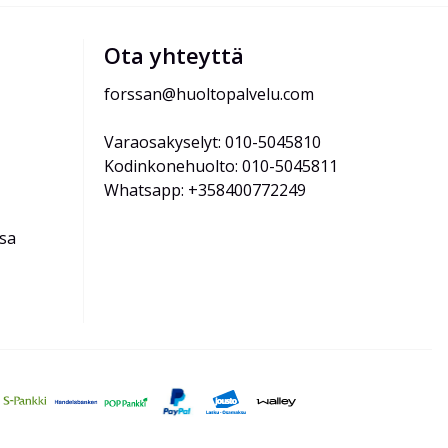
Ota yhteyttä
forssan@huoltopalvelu.com
Varaosakyselyt: 010-5045810
Kodinkonehuolto: 010-5045811
Whatsapp: +358400772249
ssa