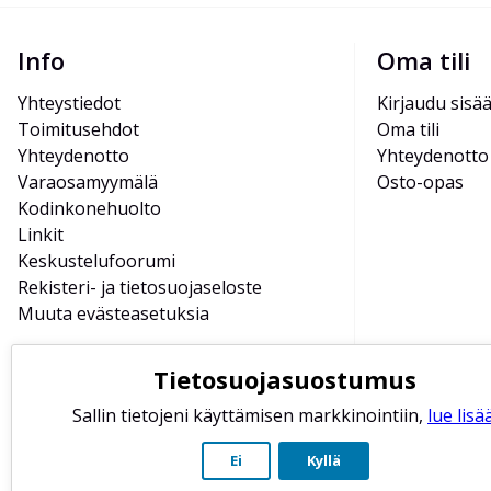
Info
Oma tili
Yhteystiedot
Kirjaudu sisä
Toimitusehdot
Oma tili
Yhteydenotto
Yhteydenotto
Varaosamyymälä
Osto-opas
Kodinkonehuolto
Linkit
Keskustelufoorumi
Rekisteri- ja tietosuojaseloste
Muuta evästeasetuksia
Tietosuojasuostumus
Sallin tietojeni käyttämisen markkinointiin,
lue lisää
Ei
Kyllä