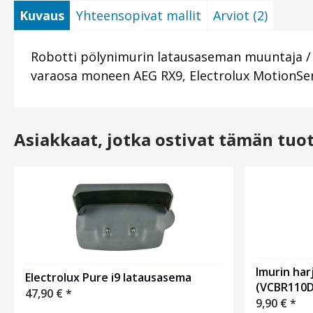
Kuvaus
Yhteensopivat mallit
Arviot (2)
Robotti pölynimurin latausaseman muuntaja / v
varaosa moneen AEG RX9, Electrolux MotionSens
Asiakkaat, jotka ostivat tämän tuo
Imurin ha
Electrolux Pure i9 latausasema
(VCBR110
47,90
€
*
9,90
€
*