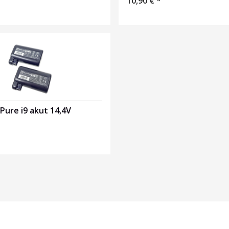
10,90
€
*
 Pure i9 akut 14,4V