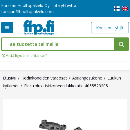
Forssan Huoltopalvelu Oy - ota yhteyttä:
forssan@huoltopalvelu.com
Korisi on tyhjä.
Mistä löydän mallitarran?
Etusivu
Kodinkoneiden varaosat
Astianpesukone
Luukun
kytkimet
Electrolux tiskikoneen lukkolaite 4055523205