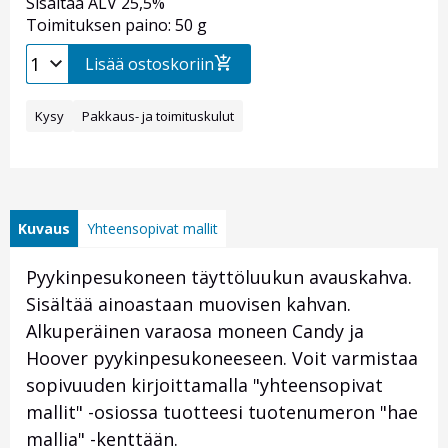
Sisältää ALV 25,5%
Toimituksen paino: 50 g
Lisää ostoskoriin
Kysy
Pakkaus- ja toimituskulut
Kuvaus
Yhteensopivat mallit
Pyykinpesukoneen täyttöluukun avauskahva.
Sisältää ainoastaan muovisen kahvan.
Alkuperäinen varaosa moneen Candy ja
Hoover pyykinpesukoneeseen. Voit varmistaa
sopivuuden kirjoittamalla "yhteensopivat
mallit" -osiossa tuotteesi tuotenumeron "hae
mallia" -kenttään.