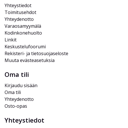
Yhteystiedot
Toimitusehdot
Yhteydenotto
Varaosamyymälä
Kodinkonehuolto
Linkit
Keskustelufoorumi
Rekisteri- ja tietosuojaseloste
Muuta evästeasetuksia
Oma tili
Kirjaudu sisään
Oma tili
Yhteydenotto
Osto-opas
Yhteystiedot