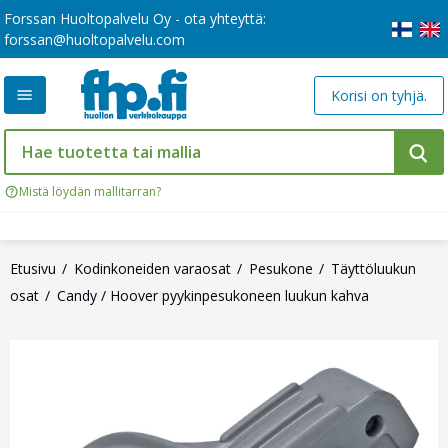
Forssan Huoltopalvelu Oy - ota yhteyttä:
forssan@huoltopalvelu.com
Korisi on tyhjä.
Mistä löydän mallitarran?
Etusivu
Kodinkoneiden varaosat
Pesukone
Täyttöluukun
osat
Candy / Hoover pyykinpesukoneen luukun kahva