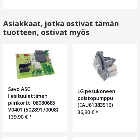
Asiakkaat, jotka ostivat tämän
tuotteen, ostivat myös
Savo ASC
LG pesukoneen
liesituulettimen
poistopumppu
piirikortti 08080685
(EAU61383516)
V0401 (50289170008)
36,90
€
*
139,90
€
*