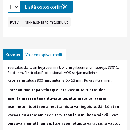
Lisää ostoskoriin
Kysy
Pakkaus- ja toimituskulut
Kuvaus
Yhteensopivat mallit
Suurtalouskeittiön höyryuunin / boilerin ylikuumenemissuoja, 338°C.
Sopii mm. Electrolux Professional AOS-sarjan malleihin.
Kapillaarin pituus 900 mm, anturi ø 6 x 53 mm. Kuva viitteellinen.
Forssan Huoltopalvelu Oy ei ota vastuuta tuotteiden
asentamisessa tapahtuvista tapaturmista tai väärin
asennetun tuotteen aiheuttamista vahingoista. Sähköisten
varaosien asentamiseen tarvitaan lain mukaan sähköluvat
omaava ammattilainen. Itse asennetuista varaosista vastuu