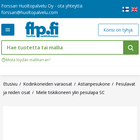
Forssan Huoltopalvelu Oy - ota yhteyttä:
forssan@huoltopalvelu.com
Korisi on tyhjä.
Mistä löydän mallitarran?
Etusivu
Kodinkoneiden varaosat
Astianpesukone
Pesulavat
ja niiden osat
Miele tiskikoneen ylin pesulapa SC