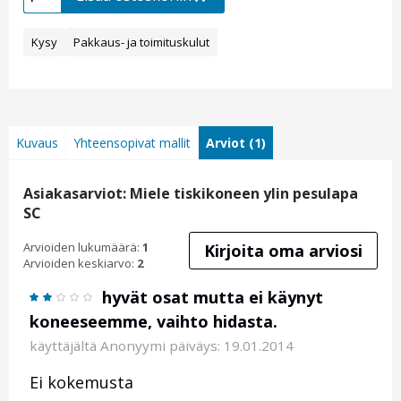
Kysy
Pakkaus- ja toimituskulut
Kuvaus
Yhteensopivat mallit
Arviot (1)
Asiakasarviot: Miele tiskikoneen ylin pesulapa
SC
Arvioiden lukumäärä:
1
Kirjoita oma arviosi
Arvioiden keskiarvo:
2
hyvät osat mutta ei käynyt
koneeseemme, vaihto hidasta.
käyttäjältä
Anonyymi
päiväys: 19.01.2014
Ei kokemusta