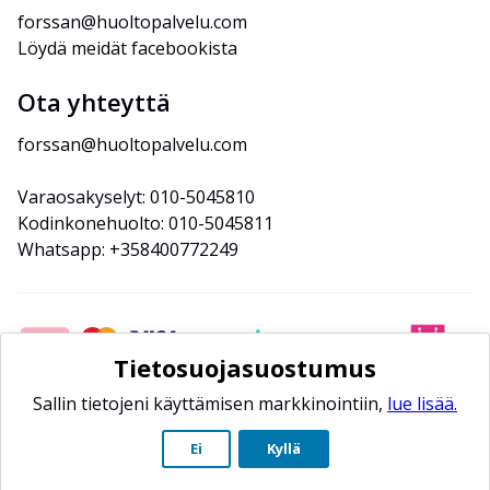
forssan@huoltopalvelu.com
Löydä meidät facebookista
Ota yhteyttä
forssan@huoltopalvelu.com
Varaosakyselyt: 010-5045810
Kodinkonehuolto: 010-5045811
Whatsapp: +358400772249
Tietosuojasuostumus
Sallin tietojeni käyttämisen markkinointiin,
lue lisää.
Ei
Kyllä