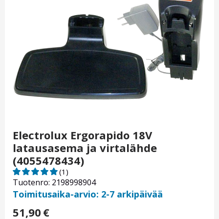
Electrolux Ergorapido 18V
latausasema ja virtalähde
(4055478434)
(1)
Tuotenro: 2198998904
Toimitusaika-arvio: 2-7 arkipäivää
51,90
€