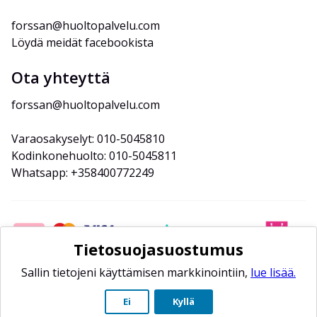
forssan@huoltopalvelu.com
Löydä meidät facebookista
Ota yhteyttä
forssan@huoltopalvelu.com
Varaosakyselyt: 010-5045810
Kodinkonehuolto: 010-5045811
Whatsapp: +358400772249
Tietosuojasuostumus
Sallin tietojeni käyttämisen markkinointiin,
lue lisää.
Ei
Kyllä