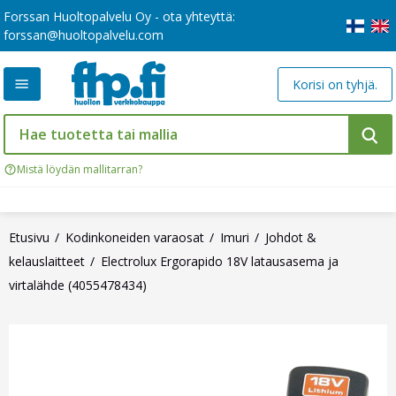
Forssan Huoltopalvelu Oy - ota yhteyttä:
forssan@huoltopalvelu.com
Korisi on tyhjä.
Mistä löydän mallitarran?
Etusivu
Kodinkoneiden varaosat
Imuri
Johdot &
kelauslaitteet
Electrolux Ergorapido 18V latausasema ja
virtalähde (4055478434)