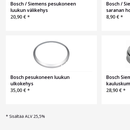
Bosch / S
Bosch / Siemens pesukoneen
saranan ho
luukun välikehys
8,90
€
*
20,90
€
*
Bosch pesukoneen luukun
Bosch Sie
ulkokehys
kauluskumi
35,00
€
*
28,90
€
*
*
Sisältää ALV 25,5%