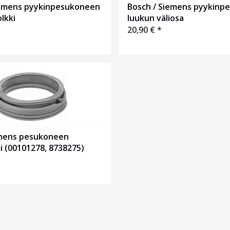
iemens pyykinpesukoneen
Bosch / Siemens pyykinp
lkki
luukun väliosa
20,90
€
*
mens pesukoneen
 (00101278, 8738275)