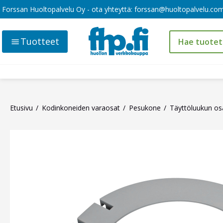
Forssan Huoltopalvelu Oy - ota yhteyttä:
forssan@huoltopalvelu.co
Tuotteet
Etusivu
Kodinkoneiden varaosat
Pesukone
Täyttöluukun os