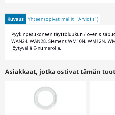
Kuvaus
Yhteensopivat mallit
Arviot (1)
Pyykinpesukoneen täyttöluukun / oven sisäpu
WAN24, WAN28, Siemens WM10N, WM12N, WM14N -
löytyvällä E-numerolla.
Asiakkaat, jotka ostivat tämän tuo