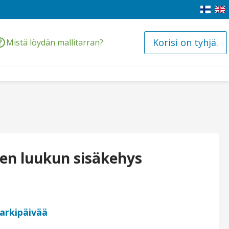
Korisi on tyhjä.
Mistä löydän mallitarran?
en luukun sisäkehys
 arkipäivää