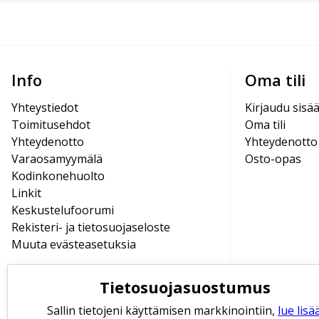
Info
Oma tili
Yhteystiedot
Kirjaudu sisä
Toimitusehdot
Oma tili
Yhteydenotto
Yhteydenotto
Varaosamyymälä
Osto-opas
Kodinkonehuolto
Linkit
Keskustelufoorumi
Rekisteri- ja tietosuojaseloste
Muuta evästeasetuksia
Tietosuojasuostumus
Sallin tietojeni käyttämisen markkinointiin,
lue lisää