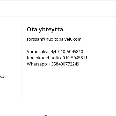
Ota yhteyttä
forssan@huoltopalvelu.com
Varaosakyselyt: 010-5045810
Kodinkonehuolto: 010-5045811
Whatsapp: +358400772249
ssa