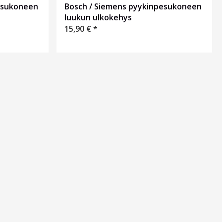
esukoneen
Bosch / Siemens pyykinpesukoneen
luukun ulkokehys
15,90
€
*