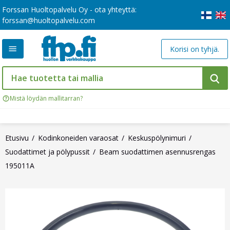
Forssan Huoltopalvelu Oy - ota yhteyttä:
forssan@huoltopalvelu.com
Korisi on tyhjä.
Mistä löydän mallitarran?
Etusivu
Kodinkoneiden varaosat
Keskuspölynimuri
Suodattimet ja pölypussit
Beam suodattimen asennusrengas
195011A