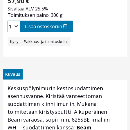
57,90
€
Sisältää ALV 25,5%
Toimituksen paino: 300 g
Lisää ostoskoriin
Kysy
Pakkaus- ja toimituskulut
Kuvaus
Keskuspölynimurin kestosuodattimen
asennusvanne. Kiristää vanteettoman
suodattimen kiinni imuriin. Mukana
toimitetaan kiristyspultti. Alkuperäinen
Beam varaosa, sopii mm. 625SBE -malliin
WHT -suodattimen kanssa:
Beam