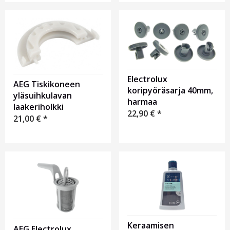
Electrolux
AEG Tiskikoneen
koripyöräsarja 40mm,
yläsuihkulavan
harmaa
laakeriholkki
22,90
€
*
21,00
€
*
Keraamisen
AEG Electrolux