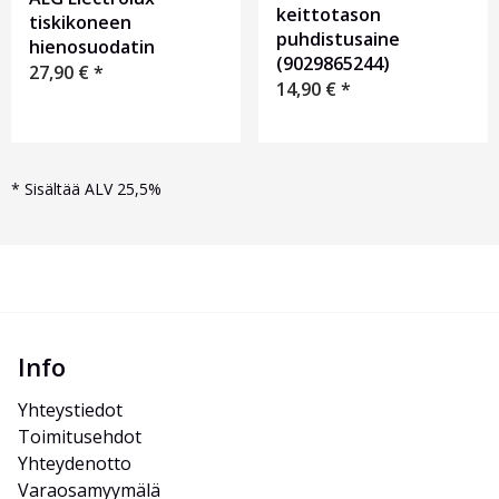
keittotason
tiskikoneen
puhdistusaine
hienosuodatin
(9029865244)
27,90
€
*
14,90
€
*
*
Sisältää ALV 25,5%
Info
Yhteystiedot
Toimitusehdot
Yhteydenotto
Varaosamyymälä