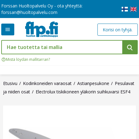
Forssan Huoltopalvelu Oy - ota yhteyttä:
forssan@huoltopalvelu.com
Korisi on tyhjä.
Mistä löydän mallitarran?
Etusivu
Kodinkoneiden varaosat
Astianpesukone
Pesulavat
ja niiden osat
Electrolux tiskikoneen yläkorin suihkuvarsi ESF4