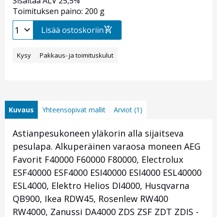
Sisältää ALV 25,5%
Toimituksen paino: 200 g
Lisää ostoskoriin
Kysy
Pakkaus- ja toimituskulut
Kuvaus
Yhteensopivat mallit
Arviot (1)
Astianpesukoneen yläkorin alla sijaitseva
pesulapa. Alkuperäinen varaosa moneen AEG
Favorit F40000 F60000 F80000, Electrolux
ESF40000 ESF4000 ESI40000 ESI4000 ESL40000
ESL4000, Elektro Helios DI4000, Husqvarna
QB900, Ikea RDW45, Rosenlew RW400
RW4000, Zanussi DA4000 ZDS ZSF ZDT ZDIS -