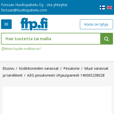
Forssan Huoltopalvelu Oy - ota yhteyttä:
forssan@huoltopalvelu.com
Korisi on tyhjä.
Mistä löydän mallitarran?
Etusivu
Kodinkoneiden varaosat
Pesukone
Muut varaosat
ja tarvikkeet
AEG pesukoneen ohjauspaneeli 140065238028