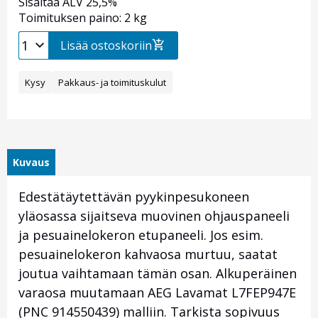
Sisältää ALV 25,5%
Toimituksen paino: 2 kg
Lisää ostoskoriin
Kysy
Pakkaus- ja toimituskulut
Kuvaus
Edestätäytettävän pyykinpesukoneen
yläosassa sijaitseva muovinen ohjauspaneeli
ja pesuainelokeron etupaneeli. Jos esim.
pesuainelokeron kahvaosa murtuu, saatat
joutua vaihtamaan tämän osan. Alkuperäinen
varaosa muutamaan AEG Lavamat L7FEP947E
(PNC 914550439) malliin. Tarkista sopivuus