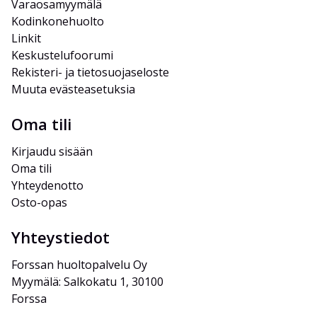
Varaosamyymälä
Kodinkonehuolto
Linkit
Keskustelufoorumi
Rekisteri- ja tietosuojaseloste
Muuta evästeasetuksia
Oma tili
Kirjaudu sisään
Oma tili
Yhteydenotto
Osto-opas
Yhteystiedot
Forssan huoltopalvelu Oy
Myymälä: Salkokatu 1, 30100 
Forssa