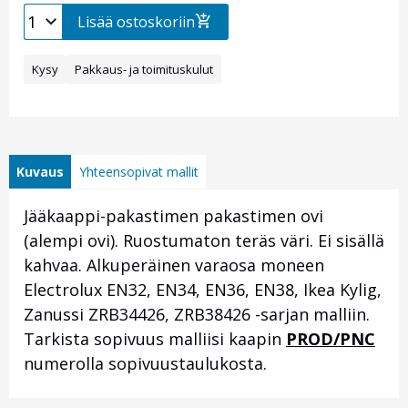
Lisää ostoskoriin
Kysy
Pakkaus- ja toimituskulut
Kuvaus
Yhteensopivat mallit
Jääkaappi-pakastimen pakastimen ovi
(alempi ovi). Ruostumaton teräs väri. Ei sisällä
kahvaa. Alkuperäinen varaosa moneen
Electrolux EN32, EN34, EN36, EN38, Ikea Kylig,
Zanussi ZRB34426, ZRB38426 -sarjan malliin.
Tarkista sopivuus malliisi kaapin
PROD/PNC
numerolla sopivuustaulukosta.