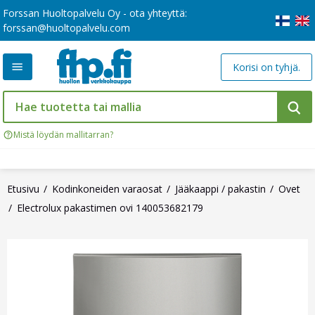
Forssan Huoltopalvelu Oy - ota yhteyttä:
forssan@huoltopalvelu.com
Korisi on tyhjä.
Mistä löydän mallitarran?
Etusivu
Kodinkoneiden varaosat
Jääkaappi / pakastin
Ovet
Electrolux pakastimen ovi 140053682179