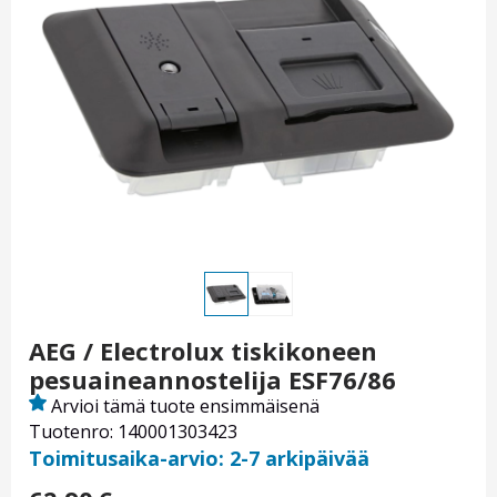
AEG / Electrolux tiskikoneen
pesuaineannostelija ESF76/86
Arvioi tämä tuote ensimmäisenä
Tuotenro: 140001303423
Toimitusaika-arvio: 2-7 arkipäivää