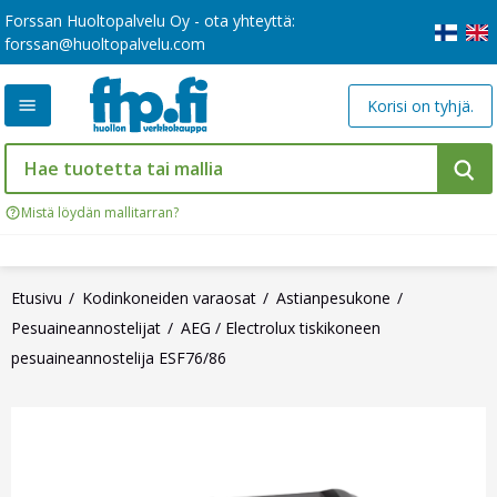
Forssan Huoltopalvelu Oy - ota yhteyttä:
forssan@huoltopalvelu.com
Korisi on tyhjä.
Mistä löydän mallitarran?
Etusivu
Kodinkoneiden varaosat
Astianpesukone
Pesuaineannostelijat
AEG / Electrolux tiskikoneen
pesuaineannostelija ESF76/86