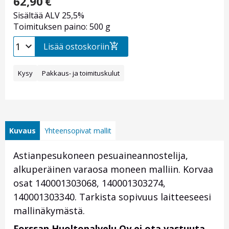
62,90
€
Sisältää ALV 25,5%
Toimituksen paino: 500 g
Lisää ostoskoriin
Kysy
Pakkaus- ja toimituskulut
Kuvaus
Yhteensopivat mallit
Astianpesukoneen pesuaineannostelija,
alkuperäinen varaosa moneen malliin. Korvaa
osat 140001303068, 140001303274,
140001303340. Tarkista sopivuus laitteeseesi
mallinäkymästä.
Forssan Huoltopalvelu Oy ei ota vastuuta