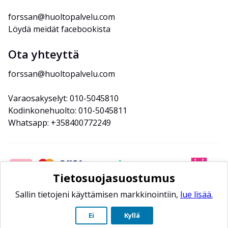
forssan@huoltopalvelu.com
Löydä meidät facebookista
Ota yhteyttä
forssan@huoltopalvelu.com
Varaosakyselyt: 010-5045810
Kodinkonehuolto: 010-5045811
Whatsapp: +358400772249
Tietosuojasuostumus
Sallin tietojeni käyttämisen markkinointiin,
lue lisää.
Ei
Kyllä