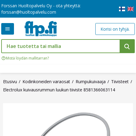
Forssan Huoltopalvelu Oy - ota yhteyttä:
forssan@huoltopalvelu.com
Korisi on tyhjä.
Mistä löydän mallitarran?
Etusivu
Kodinkoneiden varaosat
Rumpukuivaaja
Tiivisteet
Electrolux kuivausrummun luukun tiiviste 8581366063114