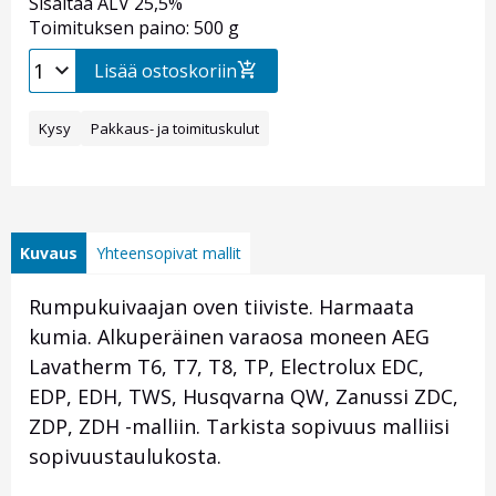
Sisältää ALV 25,5%
Toimituksen paino: 500 g
Lisää ostoskoriin
Kysy
Pakkaus- ja toimituskulut
Kuvaus
Yhteensopivat mallit
Rumpukuivaajan oven tiiviste. Harmaata
kumia. Alkuperäinen varaosa moneen AEG
Lavatherm T6, T7, T8, TP, Electrolux EDC,
EDP, EDH, TWS, Husqvarna QW, Zanussi ZDC,
ZDP, ZDH -malliin. Tarkista sopivuus malliisi
sopivuustaulukosta.