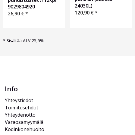
puhdistussetti 12kpl
24030L)
9029804920
120,90
€
*
26,90
€
*
*
Sisältää ALV 25,5%
Info
Yhteystiedot
Toimitusehdot
Yhteydenotto
Varaosamyymälä
Kodinkonehuolto