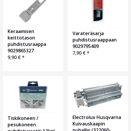
Keraamisen
Varateräsarja
keittotason
puhdistusraappaan
puhdistusraappa
9029795409
9029865327
7,90
€
*
9,90
€
*
Electrolux Husqvarna
Tiskikoneen /
Kuivauskaapin
pesukoneen
puhallin (322060-