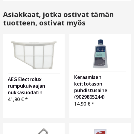
Asiakkaat, jotka ostivat tämän
tuotteen, ostivat myös
Keraamisen
AEG Electrolux
keittotason
rumpukuivaajan
puhdistusaine
nukkasuodatin
(9029865244)
41,90
€
*
14,90
€
*