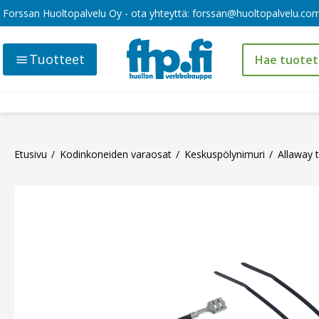
Forssan Huoltopalvelu Oy - ota yhteyttä:
forssan@huoltopalvelu.co
Tuotteet
Etusivu
Kodinkoneiden varaosat
Keskuspölynimuri
Allaway t