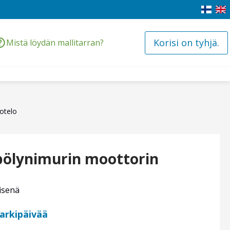
Korisi on tyhjä.
Mistä löydän mallitarran?
otelo
pölynimurin moottorin
isenä
 arkipäivää