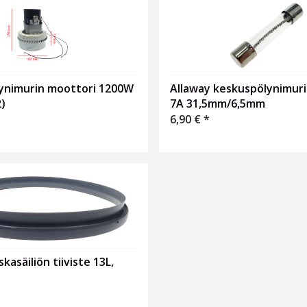
ynimurin moottori 1200W
Allaway keskuspölynimuri
)
7A 31,5mm/6,5mm
6,90
€
*
kasäiliön tiiviste 13L,