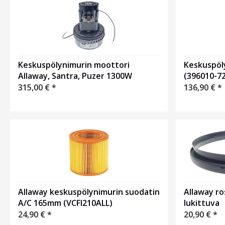
Keskuspölynimurin moottori
Keskuspöl
Allaway, Santra, Puzer 1300W
(396010-72
315,00
€
*
136,90
€
*
Allaway ros
Allaway keskuspölynimurin suodatin
lukittuva
A/C 165mm (VCFI210ALL)
20,90
€
*
24,90
€
*