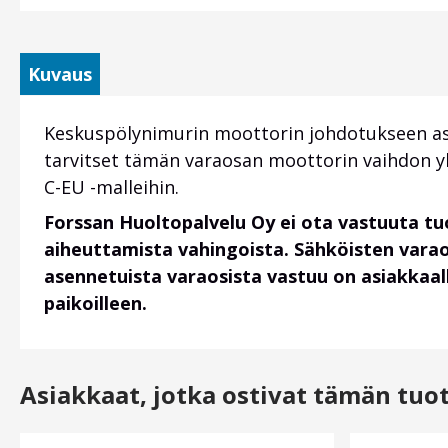
Kuvaus
Keskuspölynimurin moottorin johdotukseen ase
tarvitset tämän varaosan moottorin vaihdon y
C-EU -malleihin.
Forssan Huoltopalvelu Oy ei ota vastuuta t
aiheuttamista vahingoista. Sähköisten vara
asennetuista varaosista vastuu on asiakkaalla
paikoilleen.
Asiakkaat, jotka ostivat tämän tuo