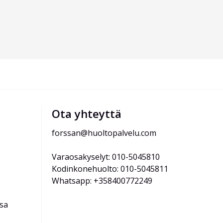
Ota yhteyttä
forssan@huoltopalvelu.com
Varaosakyselyt: 010-5045810
Kodinkonehuolto: 010-5045811
Whatsapp: +358400772249
ssa