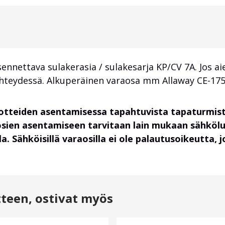
nnettava sulakerasia / sulakesarja KP/CV 7A. Jos a
hteydessä. Alkuperäinen varaosa mm Allaway CE-1750
uotteiden asentamisessa tapahtuvista tapaturmist
osien asentamiseen tarvitaan lain mukaan sähköl
. Sähköisillä varaosilla ei ole palautusoikeutta,
tteen, ostivat myös