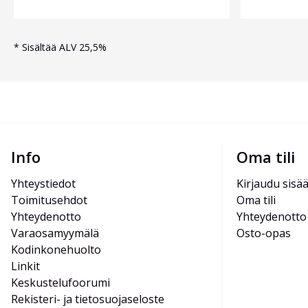
*
Sisältää ALV 25,5%
Info
Oma tili
Yhteystiedot
Kirjaudu sisä
Toimitusehdot
Oma tili
Yhteydenotto
Yhteydenotto
Varaosamyymälä
Osto-opas
Kodinkonehuolto
Linkit
Keskustelufoorumi
Rekisteri- ja tietosuojaseloste