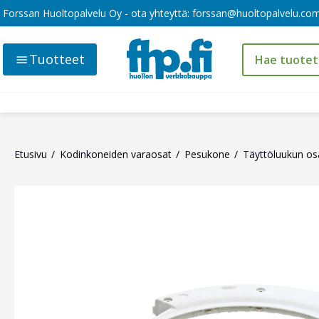
Forssan Huoltopalvelu Oy - ota yhteyttä:
forssan@huoltopalvelu.co
Tuotteet
Etusivu
Kodinkoneiden varaosat
Pesukone
Täyttöluukun os