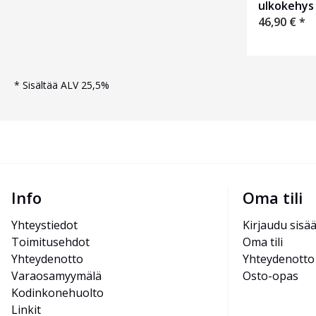
ulkokehys
46,90
€
*
*
Sisältää ALV 25,5%
Info
Oma tili
Yhteystiedot
Kirjaudu sisä
Toimitusehdot
Oma tili
Yhteydenotto
Yhteydenotto
Varaosamyymälä
Osto-opas
Kodinkonehuolto
Linkit