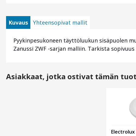
Kuvaus
Yhteensopivat mallit
Pyykinpesukoneen täyttöluukun sisäpuolen mu
Zanussi ZWF -sarjan malliin. Tarkista sopivuus
Asiakkaat, jotka ostivat tämän tuo
Otsikko
1
Electrolu