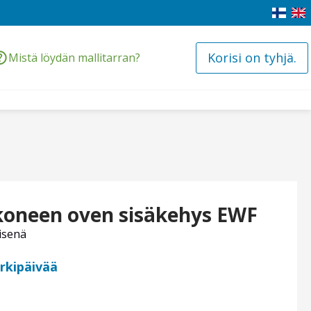
Korisi on tyhjä.
Mistä löydän mallitarran?
koneen oven sisäkehys EWF
isenä
arkipäivää