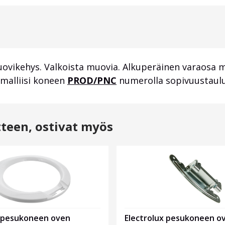
ovikehys. Valkoista muovia. Alkuperäinen varaosa
 malliisi koneen
PROD/PNC
numerolla sopivuustaulu
tteen, ostivat myös
x pesukoneen oven
Electrolux pesukoneen o