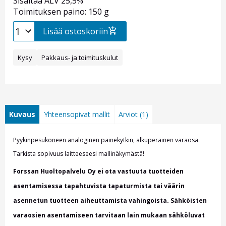
Sisältää ALV 25,5%
Toimituksen paino: 150 g
Lisää ostoskoriin
Kysy
Pakkaus- ja toimituskulut
Kuvaus
Yhteensopivat mallit
Arviot (1)
Pyykinpesukoneen analoginen painekytkin, alkuperäinen varaosa.
Tarkista sopivuus laitteeseesi mallinäkymästä!
Forssan Huoltopalvelu Oy ei ota vastuuta tuotteiden
asentamisessa tapahtuvista tapaturmista tai väärin
asennetun tuotteen aiheuttamista vahingoista. Sähköisten
varaosien asentamiseen tarvitaan lain mukaan sähköluvat