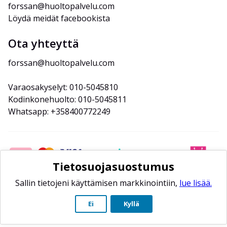
forssan@huoltopalvelu.com
Löydä meidät facebookista
Ota yhteyttä
forssan@huoltopalvelu.com
Varaosakyselyt: 010-5045810
Kodinkonehuolto: 010-5045811
Whatsapp: +358400772249
Tietosuojasuostumus
Sallin tietojeni käyttämisen markkinointiin,
lue lisää.
Ei
Kyllä