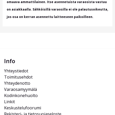
omaava ammattilainen. Itse asennetuista varaosista vastuu
on asiakkaalla. Sähköisillä varaosilla ei ole palautusoikeutta,
jos osa on kerran asennettu laitteeseen paikoilleen.
Info
Yhteystiedot
Toimitusehdot
Yhteydenotto
Varaosamyymälä
Kodinkonehuolto
Linkit
Keskustelufoorumi
Rekisteri- ja tietosuojaseloste