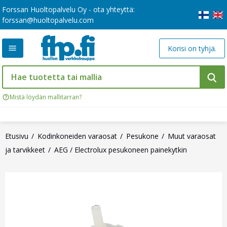
Forssan Huoltopalvelu Oy - ota yhteyttä:
forssan@huoltopalvelu.com
Korisi on tyhjä.
Mistä löydän mallitarran?
Etusivu
Kodinkoneiden varaosat
Pesukone
Muut varaosat
ja tarvikkeet
AEG / Electrolux pesukoneen painekytkin