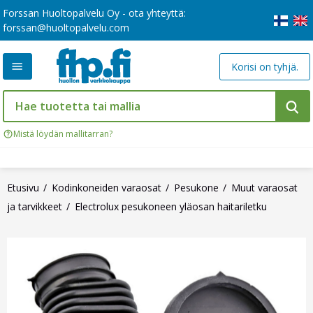
Forssan Huoltopalvelu Oy - ota yhteyttä:
forssan@huoltopalvelu.com
Korisi on tyhjä.
Mistä löydän mallitarran?
Etusivu
Kodinkoneiden varaosat
Pesukone
Muut varaosat
ja tarvikkeet
Electrolux pesukoneen yläosan haitariletku