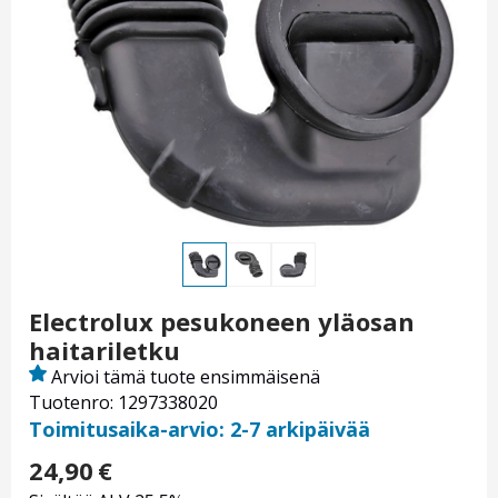
Electrolux pesukoneen yläosan
haitariletku
Arvioi tämä tuote ensimmäisenä
Tuotenro: 1297338020
Toimitusaika-arvio: 2-7 arkipäivää
24,90
€