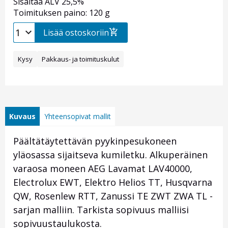
Sisältää ALV 25,5%
Toimituksen paino: 120 g
Lisää ostoskoriin
Kysy
Pakkaus- ja toimituskulut
Kuvaus
Yhteensopivat mallit
Päältätäytettävän pyykinpesukoneen
yläosassa sijaitseva kumiletku. Alkuperäinen
varaosa moneen AEG Lavamat LAV40000,
Electrolux EWT, Elektro Helios TT, Husqvarna
QW, Rosenlew RTT, Zanussi TE ZWT ZWA TL -
sarjan malliin. Tarkista sopivuus malliisi
sopivuustaulukosta.