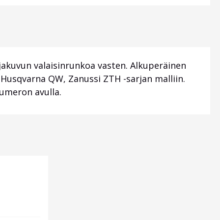
jakuvun valaisinrunkoa vasten. Alkuperäinen
 Husqvarna QW, Zanussi ZTH -sarjan malliin.
umeron avulla.