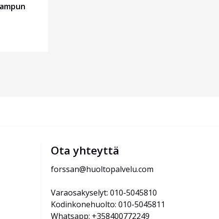
 lampun
Ota yhteyttä
forssan@huoltopalvelu.com
Varaosakyselyt: 010-5045810
Kodinkonehuolto: 010-5045811
Whatsapp: +358400772249