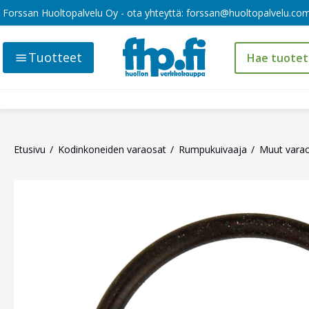
Forssan Huoltopalvelu Oy - ota yhteyttä:
forssan@huoltopalvelu.co
Tuotteet
Etusivu
Kodinkoneiden varaosat
Rumpukuivaaja
Muut varao