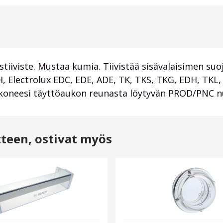
iviste. Mustaa kumia. Tiivistää sisävalaisimen suo
Electrolux EDC, EDE, ADE, TK, TKS, TKG, EDH, TKL,
a koneesi täyttöaukon reunasta löytyvän PROD/PNC n
tteen, ostivat myös