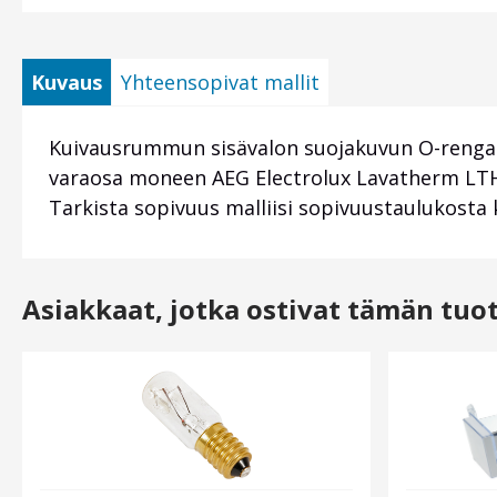
Kuvaus
Yhteensopivat mallit
Kuivausrummun sisävalon suojakuvun O-rengasti
varaosa moneen AEG Electrolux Lavatherm LTH, 
Tarkista sopivuus malliisi sopivuustaulukost
Asiakkaat, jotka ostivat tämän tuo