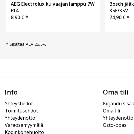
AEG Electrolux kuivaajan lamppu 7W
Bosch jääk
E14
KSF/KSV
8,90
€
*
74,90
€
*
*
Sisältää ALV 25,5%
Info
Oma tili
Yhteystiedot
Kirjaudu sisä
Toimitusehdot
Oma tili
Yhteydenotto
Yhteydenotto
Varaosamyymälä
Osto-opas
Kodinkonehuolto