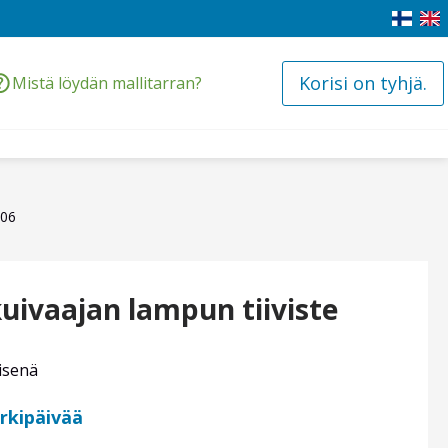
Korisi on tyhjä.
Mistä löydän mallitarran?
006
kuivaajan lampun tiiviste
isenä
arkipäivää